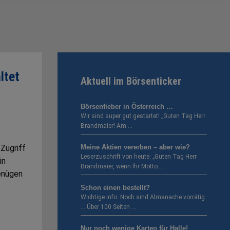
ltet
Aktuell im Börsenticker
Börsenfieber in Österreich …
Wir sind super gut gestartet! „Guten Tag Herr
Brandmaier! Am …
 Zugriff
Meine Aktien vererben – aber wie?
Leserzuschrift von heute: „Guten Tag Herr
in
Brandmaier, wenn Ihr Motto: …
enügen
Schon einen bestellt?
Wichtige Info: Noch sind Almanache vorrätig
… Über 100 Seiten …
Nur noch wenige Karten für Halle!