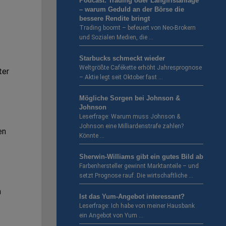
Podcast: Trading oder Langfristanlage
– warum Geduld an der Börse die
bessere Rendite bringt
Trading boomt – befeuert von Neo-Brokern
und Sozialen Medien, die …
Starbucks schmeckt wieder
Weltgrößte Cafékette erhöht Jahresprognose
ter
– Aktie legt seit Oktober fast …
Mögliche Sorgen bei Johnson &
Johnson
Leserfrage: Warum muss Johnson &
Johnson eine Milliardenstrafe zahlen?
en
Könnte …
Sherwin-Williams gibt ein gutes Bild ab
Farbenhersteller gewinnt Marktanteile – und
setzt Prognose rauf. Die wirtschaftliche …
n
Ist das Yum-Angebot interessant?
Leserfrage: Ich habe von meiner Hausbank
ein Angebot von Yum …