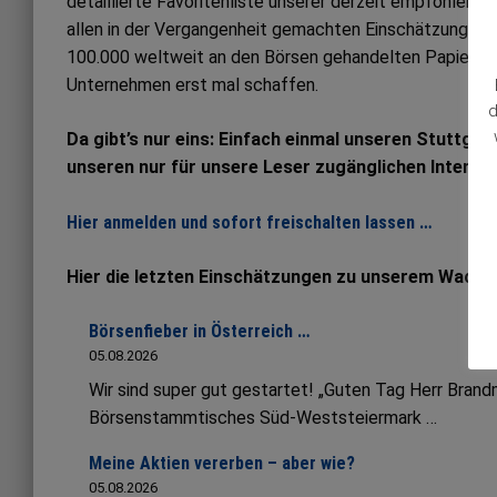
detaillierte Favoritenliste unserer derzeit empfohlene
allen in der Vergangenheit gemachten Einschätzungen. Al
100.000 weltweit an den Börsen gehandelten Papieren
Unternehmen erst mal schaffen.
d
Da gibt’s nur eins: Einfach einmal unseren Stuttgar
unseren nur für unsere Leser zugänglichen Interne
Hier anmelden und sofort freischalten lassen …
Hier die letzten Einschätzungen zu unserem Wachs
Börsenfieber in Österreich …
05.08.2026
Wir sind super gut gestartet! „Guten Tag Herr Bran
Börsenstammtisches Süd-Weststeiermark …
Meine Aktien vererben – aber wie?
05.08.2026