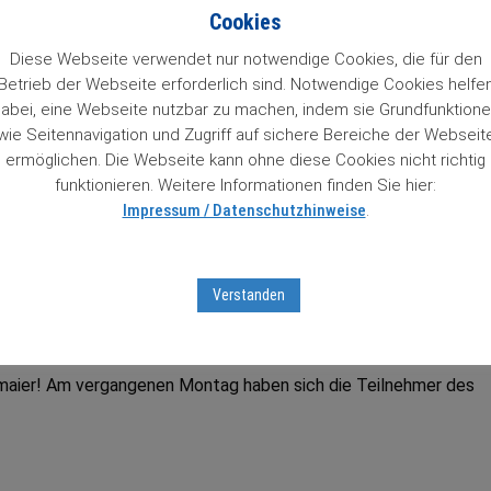
n 84 Wachstumstitel. Mit einem Klick auf den Titel gelangt man 
Cookies
so Zugriff auf Informationen zu unseren „84 Lieblingen“, die un
 das Prädikat Wachstumswert von uns erhalten haben. Das muss
Diese Webseite verwendet nur notwendige Cookies, die für den
Betrieb der Webseite erforderlich sind. Notwendige Cookies helfe
abei, eine Webseite nutzbar zu machen, indem sie Grundfunktion
wie Seitennavigation und Zugriff auf sichere Bereiche der Webseit
ter Aktienbrief unverbindlich testen
mit Sofortfreischaltung
z
ermöglichen. Die Webseite kann ohne diese Cookies nicht richtig
tseiten …
funktionieren. Weitere Informationen finden Sie hier:
Impressum / Datenschutzhinweise
.
tumsaktien in unserem Börsenticker:
Verstanden
dmaier! Am vergangenen Montag haben sich die Teilnehmer des