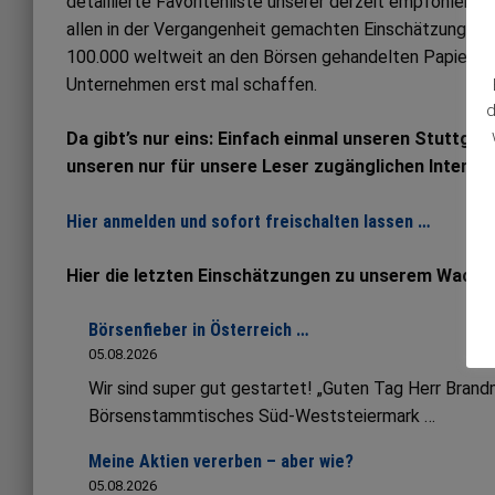
detaillierte Favoritenliste unserer derzeit empfohlene
allen in der Vergangenheit gemachten Einschätzungen. Al
100.000 weltweit an den Börsen gehandelten Papieren
Unternehmen erst mal schaffen.
d
Da gibt’s nur eins: Einfach einmal unseren Stuttgar
unseren nur für unsere Leser zugänglichen Interne
Hier anmelden und sofort freischalten lassen …
Hier die letzten Einschätzungen zu unserem Wachs
Börsenfieber in Österreich …
05.08.2026
Wir sind super gut gestartet! „Guten Tag Herr Bran
Börsenstammtisches Süd-Weststeiermark …
Meine Aktien vererben – aber wie?
05.08.2026