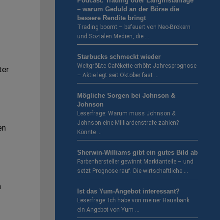
Podcast: Trading oder Langfristanlage
– warum Geduld an der Börse die
bessere Rendite bringt
Trading boomt – befeuert von Neo-Brokern
und Sozialen Medien, die …
Starbucks schmeckt wieder
Weltgrößte Cafékette erhöht Jahresprognose
ter
– Aktie legt seit Oktober fast …
Mögliche Sorgen bei Johnson &
Johnson
Leserfrage: Warum muss Johnson &
Johnson eine Milliardenstrafe zahlen?
en
Könnte …
Sherwin-Williams gibt ein gutes Bild ab
Farbenhersteller gewinnt Marktanteile – und
setzt Prognose rauf. Die wirtschaftliche …
n
Ist das Yum-Angebot interessant?
Leserfrage: Ich habe von meiner Hausbank
ein Angebot von Yum …