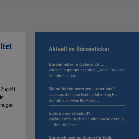
ltet
Aktuell im Börsenticker
Börsenfieber in Österreich …
Wir sind super gut gestartet! „Guten Tag Herr
Brandmaier! Am …
 Zugriff
Meine Aktien vererben – aber wie?
Leserzuschrift von heute: „Guten Tag Herr
in
Brandmaier, wenn Ihr Motto: …
enügen
Schon einen bestellt?
Wichtige Info: Noch sind Almanache vorrätig
… Über 100 Seiten …
Nur noch wenige Karten für Halle!