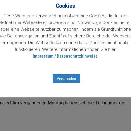
n 84 Wachstumstitel. Mit einem Klick auf den Titel gelangt man 
Cookies
so Zugriff auf Informationen zu unseren „84 Lieblingen“, die un
 das Prädikat Wachstumswert von uns erhalten haben. Das muss
Diese Webseite verwendet nur notwendige Cookies, die für den
Betrieb der Webseite erforderlich sind. Notwendige Cookies helfe
abei, eine Webseite nutzbar zu machen, indem sie Grundfunktion
wie Seitennavigation und Zugriff auf sichere Bereiche der Webseit
ter Aktienbrief unverbindlich testen
mit Sofortfreischaltung
z
ermöglichen. Die Webseite kann ohne diese Cookies nicht richtig
tseiten …
funktionieren. Weitere Informationen finden Sie hier:
Impressum / Datenschutzhinweise
.
tumsaktien in unserem Börsenticker:
Verstanden
dmaier! Am vergangenen Montag haben sich die Teilnehmer des