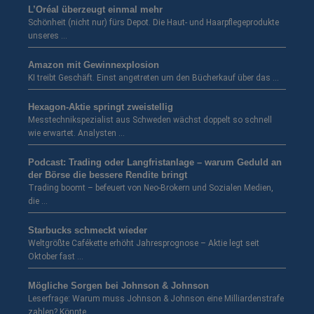
L’Oréal überzeugt einmal mehr
Schönheit (nicht nur) fürs Depot. Die Haut- und Haarpflegeprodukte
unseres …
Amazon mit Gewinnexplosion
KI treibt Geschäft. Einst angetreten um den Bücherkauf über das …
Hexagon-Aktie springt zweistellig
Messtechnikspezialist aus Schweden wächst doppelt so schnell
wie erwartet. Analysten …
Podcast: Trading oder Langfristanlage – warum Geduld an
der Börse die bessere Rendite bringt
Trading boomt – befeuert von Neo-Brokern und Sozialen Medien,
die …
Starbucks schmeckt wieder
Weltgrößte Cafékette erhöht Jahresprognose – Aktie legt seit
Oktober fast …
Mögliche Sorgen bei Johnson & Johnson
Leserfrage: Warum muss Johnson & Johnson eine Milliardenstrafe
zahlen? Könnte …