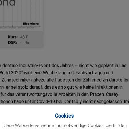
 dentale Industrie-Event des Jahres – nicht wie geplant in Las
 World 2020“ wird eine Woche lang mit Fachvorträgen und
 Zahntechniker nahezu alle Facetten der Zahnmedizin darstellen
 er sei stolz darauf, dass es so gut wie keine Infektionen in
für das verantwortungsvolle Arbeiten in den Praxen. Casey
ionen habe unter Covid-19 bei Dentsply nicht nachgelassen. Im
m die Marktführerschaft auch weiter zu behalten. Er hoffe sehr,
Cookies
st entspanne und man wieder engeren und vor allem persönlich
der globalen Dentalmärkte zeigte sich zwar bei den Ergebnisse
Diese Webseite verwendet nur notwendige Cookies, die für den