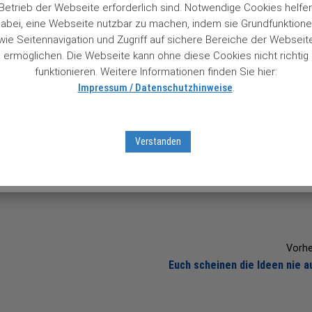
ch sieben Prozent hinter dem Vergleichswert im Vorjahreszeitrau
Betrieb der Webseite erforderlich sind. Notwendige Cookies helfe
mentan etwas ungewiss, da die zweite Welle der Pandemie
abei, eine Webseite nutzbar zu machen, indem sie Grundfunktion
dlich trifft. Wir halten den amerikanischen Medizintechniker ab
wie Seitennavigation und Zugriff auf sichere Bereiche der Webseit
üstet und sehen weiterhin Aufholpotenzial beim Aktienkurs.
ermöglichen. Die Webseite kann ohne diese Cookies nicht richtig
funktionieren. Weitere Informationen finden Sie hier:
Impressum / Datenschutzhinweise
.
Verstanden
Vorhe
Euch scheinen die Ideen nie