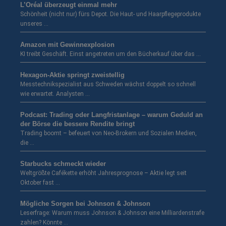
L’Oréal überzeugt einmal mehr
Schönheit (nicht nur) fürs Depot. Die Haut- und Haarpflegeprodukte
unseres …
Amazon mit Gewinnexplosion
KI treibt Geschäft. Einst angetreten um den Bücherkauf über das …
Hexagon-Aktie springt zweistellig
Messtechnikspezialist aus Schweden wächst doppelt so schnell
wie erwartet. Analysten …
Podcast: Trading oder Langfristanlage – warum Geduld an
der Börse die bessere Rendite bringt
Trading boomt – befeuert von Neo-Brokern und Sozialen Medien,
die …
Starbucks schmeckt wieder
Weltgrößte Cafékette erhöht Jahresprognose – Aktie legt seit
Oktober fast …
Mögliche Sorgen bei Johnson & Johnson
Leserfrage: Warum muss Johnson & Johnson eine Milliardenstrafe
zahlen? Könnte …