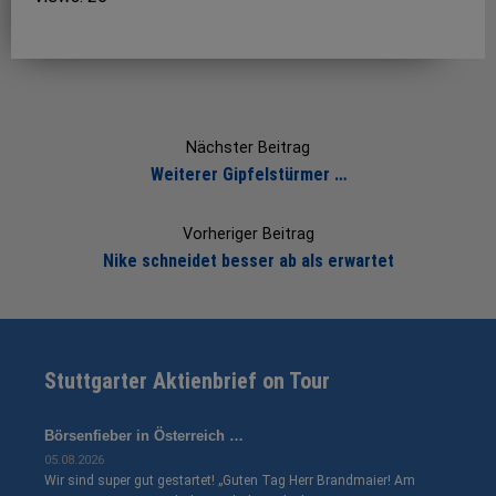
Post
navigation
Nächster Beitrag
Weiterer Gipfelstürmer …
Vorheriger Beitrag
Nike schneidet besser ab als erwartet
Stuttgarter Aktienbrief on Tour
Börsenfieber in Österreich …
05.08.2026
Wir sind super gut gestartet! „Guten Tag Herr Brandmaier! Am