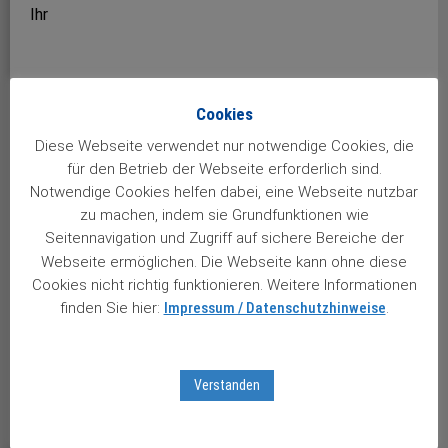
Ihr
Joachim Brandmaier
Cookies
und das gesamte Team vom Stuttgarter
Diese Webseite verwendet nur notwendige Cookies, die
Aktienbrief
für den Betrieb der Webseite erforderlich sind.
Notwendige Cookies helfen dabei, eine Webseite nutzbar
Joachim Brandmaier
zu machen, indem sie Grundfunktionen wie
Seitennavigation und Zugriff auf sichere Bereiche der
Aktuelles aus Stuttgart:
Webseite ermöglichen. Die Webseite kann ohne diese
Cookies nicht richtig funktionieren. Weitere Informationen
Live-Mittschnitt unserer Abschlussveranstaltung
finden Sie hier:
Impressum / Datenschutzhinweise
.
“40-Jahre-Jubiläumstour” aus der Liederhalle
Stuttgart bestellen …
Das große “40-Jahre-Jubiläumsbuch” bestellen …
Verstanden
Brandmaiers Börsenbuch “Alles über Aktien”
bestellen …