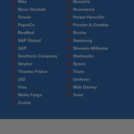
Nike
Novartis
Novo Nordisk
Novonesis
Oracle
Parker Hannifin
PepsiCo
Procter & Gamble
ResMed
Roche
S&P Global
Samsung
SAP
Sherwin-Williams
Southern Company
Starbucks
Stryker
Sysco
Thermo Fisher
Trane
UGI
Unilever
Visa
Walt Disney
Wells Fargo
Yum!
Zoetis