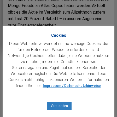
Menge Freude an Atlas Copco haben werden. Aktuell
gibt es die Aktie im Vergleich zum Allzeithoch zudem
mit fast 20 Prozent Rabatt – in unseren Augen eine
gute Einstiegsgelegenheit.
Cookies
Views: 10
Diese Webseite verwendet nur notwendige Cookies, die
für den Betrieb der Webseite erforderlich sind.
Notwendige Cookies helfen dabei, eine Webseite nutzbar
zu machen, indem sie Grundfunktionen wie
Post
Seitennavigation und Zugriff auf sichere Bereiche der
navigation
Webseite ermöglichen. Die Webseite kann ohne diese
Nächster Beitrag
Cookies nicht richtig funktionieren. Weitere Informationen
Rückschlag bei Amazon Grund zur Sorge – oder seltene
finden Sie hier:
Impressum / Datenschutzhinweise
.
Chance?
Vorheriger Beitrag
Verstanden
Fuchs bleibt auf Wachstumskurs