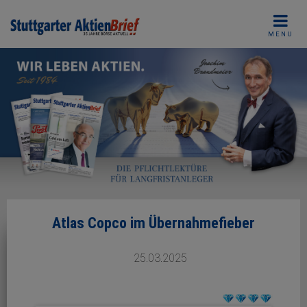
Skip
to
MENU
content
Atlas Copco im Übernahmefieber
25.03.2025