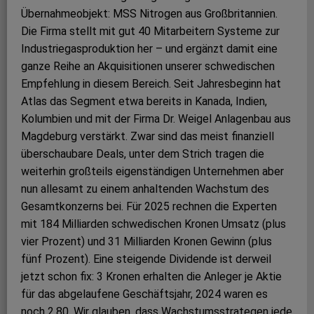
Übernahmeobjekt: MSS Nitrogen aus Großbritannien.
Die Firma stellt mit gut 40 Mitarbeitern Systeme zur
Industriegasproduktion her – und ergänzt damit eine
ganze Reihe an Akquisitionen unserer schwedischen
Empfehlung in diesem Bereich. Seit Jahresbeginn hat
Atlas das Segment etwa bereits in Kanada, Indien,
Kolumbien und mit der Firma Dr. Weigel Anlagenbau aus
Magdeburg verstärkt. Zwar sind das meist finanziell
überschaubare Deals, unter dem Strich tragen die
weiterhin großteils eigenständigen Unternehmen aber
nun allesamt zu einem anhaltenden Wachstum des
Gesamtkonzerns bei. Für 2025 rechnen die Experten
mit 184 Milliarden schwedischen Kronen Umsatz (plus
vier Prozent) und 31 Milliarden Kronen Gewinn (plus
fünf Prozent). Eine steigende Dividende ist derweil
jetzt schon fix: 3 Kronen erhalten die Anleger je Aktie
für das abgelaufene Geschäftsjahr, 2024 waren es
noch 2,80. Wir glauben, dass Wachstumsstrategen jede