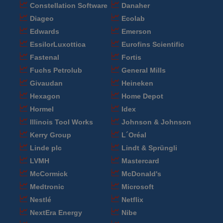
Constellation Software
Danaher
Diageo
Ecolab
Edwards
Emerson
EssilorLuxottica
Eurofins Scientific
Fastenal
Fortis
Fuchs Petrolub
General Mills
Givaudan
Heineken
Hexagon
Home Depot
Hormel
Idex
Illinois Tool Works
Johnson & Johnson
Kerry Group
L´Oréal
Linde plc
Lindt & Sprüngli
LVMH
Mastercard
McCormick
McDonald's
Medtronic
Microsoft
Nestlé
Netflix
NextEra Energy
Nibe