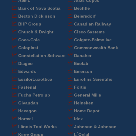
ASML
Atlas Copco
Bank of Nova Scotia
Bechtle
Becton Dickinson
Beiersdorf
BHP Group
Canadian Railway
Church & Dwight
Cisco Systems
Coca-Cola
Colgate-Palmolive
Coloplast
Commonwealth Bank
Constellation Software
Danaher
Diageo
Ecolab
Edwards
Emerson
EssilorLuxottica
Eurofins Scientific
Fastenal
Fortis
Fuchs Petrolub
General Mills
Givaudan
Heineken
Hexagon
Home Depot
Hormel
Idex
Illinois Tool Works
Johnson & Johnson
Kerry Group
L´Oréal