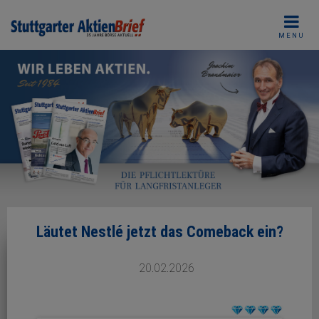
Skip
to
MENU
content
Läutet Nestlé jetzt das Comeback ein?
20.02.2026