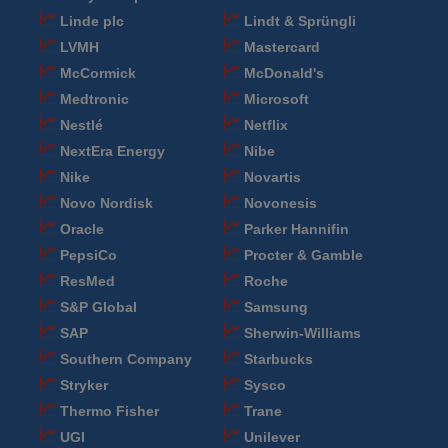
Linde plc
Lindt & Sprüngli
LVMH
Mastercard
McCormick
McDonald's
Medtronic
Microsoft
Nestlé
Netflix
NextEra Energy
Nibe
Nike
Novartis
Novo Nordisk
Novonesis
Oracle
Parker Hannifin
PepsiCo
Procter & Gamble
ResMed
Roche
S&P Global
Samsung
SAP
Sherwin-Williams
Southern Company
Starbucks
Stryker
Sysco
Thermo Fisher
Trane
UGI
Unilever