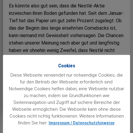
Es könnte also gut sein, dass die Nestlé-Aktie
inzwischen ihren Boden gefunden hat. Seit dem Januar-
Tief hat das Papier um gut zehn Prozent zugelegt. Ob
das der Beginn des lange ersehnten Comebacks ist,
kann niemand mit Gewissheit vorhersagen. Die Chancen
stehen unserer Meinung nach aber gut und langfristig
haben wir ohnehin wenig Zweifel, dass Nestlé nicht
wieder zu alter Stärke zurückfinden wird. Noch gibt es
die Aktie fast 40 Prozent unter Allzeithoch –
Cookies
außerdem locken rund vier Prozent Dividendenrendite.
Diese Webseite verwendet nur notwendige Cookies, die
Bei der nächsten Zahlung im April fließen 3,10 Franken
für den Betrieb der Webseite erforderlich sind.
je Aktie und damit so viel wie noch nie.
Notwendige Cookies helfen dabei, eine Webseite nutzbar
zu machen, indem sie Grundfunktionen wie
Views: 37
Seitennavigation und Zugriff auf sichere Bereiche der
Webseite ermöglichen. Die Webseite kann ohne diese
Cookies nicht richtig funktionieren. Weitere Informationen
finden Sie hier:
Impressum / Datenschutzhinweise
.