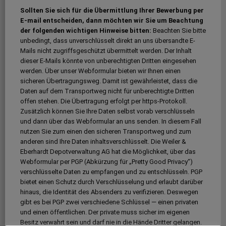
Sollten Sie sich für die Übermittlung Ihrer Bewerbung per
E-mail entscheiden, dann möchten wir Sie um Beachtung
der folgenden wichtigen Hinweise bitten:
Beachten Sie bitte
unbedingt, dass unverschlüsselt direkt an uns übersandte E-
Mails nicht zugriffsgeschützt übermittelt werden. Der Inhalt
dieser E-Mails könnte von unberechtigten Dritten eingesehen
werden. Über unser Webformular bieten wir Ihnen einen
sicheren Übertragungsweg. Damit ist gewährleistet, dass die
Daten auf dem Transportweg nicht für unberechtigte Dritten
offen stehen. Die Übertragung erfolgt per https-Protokoll.
Zusätzlich können Sie Ihre Daten selbst vorab verschlüsseln
und dann über das Webformular an uns senden. In diesem Fall
nutzen Sie zum einen den sicheren Transportweg und zum
anderen sind Ihre Daten inhaltsverschlüsselt. Die Weiler &
Eberhardt Depotverwaltung AG hat die Möglichkeit, über das
Webformular per PGP (Abkürzung für „Pretty Good Privacy“)
verschlüsselte Daten zu empfangen und zu entschlüsseln. PGP
bietet einen Schutz durch Verschlüsselung und erlaubt darüber
hinaus, die Identität des Absenders zu verifizieren. Deswegen
gibt es bei PGP zwei verschiedene Schlüssel — einen privaten
und einen öffentlichen. Der private muss sicher im eigenen
Besitz verwahrt sein und darf nie in die Hände Dritter gelangen.