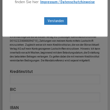
finden Sie hier:
Impressum / Datenschutzhinweise
.
4. SEPA-Lastschriftmandat erteilen (Schenker):
Verstanden
Ja
Ich ermächtige die Börse Aktuell Verlag AG (Gläubiger-Identifikationsnummer
DE15ZZZ00000296713), Zahlungen von meinem Konto mittels Lastschrift
einzuziehen. Zugleich weise ich mein Kreditinstitut an, die von der Börse Aktuell
Verlag AG auf mein Konto gezogenen Lastschriften einzulösen. Hinweis: Ich kann
innerhalb von acht Wochen, beginnend mit dem Belastungsdatum, die Erstattung
des belasteten Betrages verlangen. Es gelten dabei die mit meinem Kreditinstitut
vereinbarten Bedingungen. Die Mandatsreferenz wird separat mitgeteilt.
Kreditinstitut
BIC
IBAN