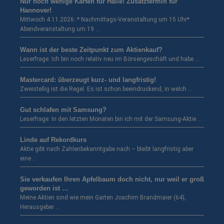
Nur noch wenige Karten für Halle! Zusatztermin für
Hannover!
Mittwoch 4.11.2026: * Nachmittags-Veranstaltung um 15 Uhr*
Abendveranstaltung um 19 …
Wann ist der beste Zeitpunkt zum Aktienkauf?
Leserfrage: Ich bin noch relativ neu im Börsengeschäft und habe …
Mastercard: überzeugt kurz- und langfristig!
Zweistellig ist die Regel. Es ist schon beeindruckend, in welch …
Gut schlafen mit Samsung?
Leserfrage: In den letzten Monaten bin ich mit der Samsung-Aktie …
Linde auf Rekordkurs
Aktie gibt nach Zahlenbekanntgabe nach – bleibt langfristig aber
eine …
Sie verkaufen Ihren Apfelbaum doch nicht, nur weil er groß
geworden ist …
Meine Aktien sind wie mein Garten Joachim Brandmaier (64),
Herausgeber …