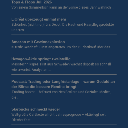
Tops & Flops Juli 2026
Von einem Sommerloch kann an der Börse dieses Jahr wahrlich …
L’Oréal überzeugt einmal mehr
Schönheit (nicht nur) fürs Depot. Die Haut- und Haarpflegeprodukte
unseres …
Amazon mit Gewinnexplosion
KI treibt Geschäft. Einst angetreten um den Bücherkauf über das …
Hexagon-Aktie springt zweistellig
Messtechnikspezialist aus Schweden wächst doppelt so schnell
wie erwartet. Analysten …
Podcast: Trading oder Langfristanlage – warum Geduld an
der Börse die bessere Rendite bringt
Trading boomt – befeuert von Neo-Brokern und Sozialen Medien,
die …
Starbucks schmeckt wieder
Weltgrößte Cafékette erhöht Jahresprognose – Aktie legt seit
Oktober fast …