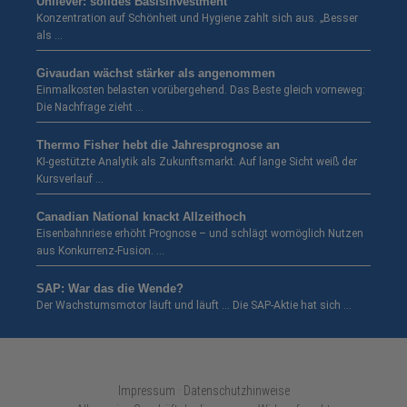
Unilever: solides Basisinvestment
Konzentration auf Schönheit und Hygiene zahlt sich aus. „Besser
als …
Givaudan wächst stärker als angenommen
Einmalkosten belasten vorübergehend. Das Beste gleich vorneweg:
Die Nachfrage zieht …
Thermo Fisher hebt die Jahresprognose an
KI-gestützte Analytik als Zukunftsmarkt. Auf lange Sicht weiß der
Kursverlauf …
Canadian National knackt Allzeithoch
Eisenbahnriese erhöht Prognose – und schlägt womöglich Nutzen
aus Konkurrenz-Fusion. …
SAP: War das die Wende?
Der Wachstumsmotor läuft und läuft … Die SAP-Aktie hat sich …
Impressum · Datenschutzhinweise