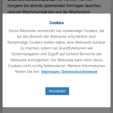
morgens bis abends spannenden Vorträgen lauschen,
rund um Wachstumsaktien und die Wachstums­
strategie. Der Besucherandrang war beeindruckend und
Cookies
riss an beiden Tagen nicht ab; einzig wenn um 15 Uhr
Joachim Brandmaier auf der großen Invest-Bühne seine
Diese Webseite verwendet nur notwendige Cookies, die
für den Betrieb der Webseite erforderlich sind.
Sicht der Börse zum Besten gab, wurden die Besucher
Notwendige Cookies helfen dabei, eine Webseite nutzbar
vom Messestand abgesaugt – und der Rest der
zu machen, indem sie Grundfunktionen wie
Mannschaft konnte einen Moment durchschnaufen.
Seitennavigation und Zugriff auf sichere Bereiche der
Eine Messe ist eben immer auch anstrengend, vor
Webseite ermöglichen. Die Webseite kann ohne diese
allem aber macht es uns immer wieder große Freude,
Cookies nicht richtig funktionieren. Weitere Informationen
unsere Leser einmal persönlich zu treffen – wir freuen
finden Sie hier:
Impressum / Datenschutzhinweise
.
uns schon auf nächstes Jahr! Mehr zur Invest und
weiteren Finanzmessen erfahren Sie im Stuttgarter
Aktienbrief.
Verstanden
Views: 2