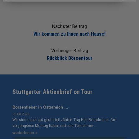
Post
navigation
Nächster Beitrag
Wir kommen zu Ihnen nach Hause!
Vorheriger Beitrag
Rückblick Börsentour
Stuttgarter Aktienbrief on Tour
Börsenfieber in Österreich …
05.08.2026
Wir sind super gut gestartet! „Guten Tag Herr Brandmaier! Am
vergangenen Montag haben sich die Teilnehmer …
weiterlesen »