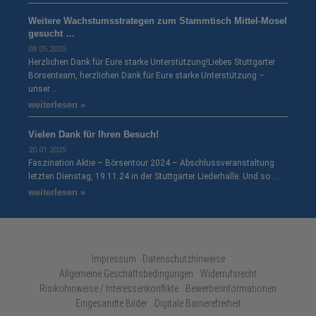
Weitere Wachstumsstrategen zum Stammtisch Mittel-Mosel
gesucht …
08.05.2025
Herzlichen Dank für Eure starke Unterstützung!Liebes Stuttgarter
Börsenteam, herzlichen Dank für Eure starke Unterstützung –
unser …
weiterlesen »
Vielen Dank für Ihren Besuch!
20.01.2025
Faszination Aktie – Börsentour 2024 – Abschlussveranstaltung
letzten Dienstag, 19.11.24 in der Stuttgarter Liederhalle. Und so …
weiterlesen »
Impressum · Datenschutzhinweise
Allgemeine Geschäftsbedingungen
Widerrufsrecht
Risikohinweise / Interessenkonflikte
Bewerberinformationen
Eingesandte Bilder
Digitale Barrierefreiheit