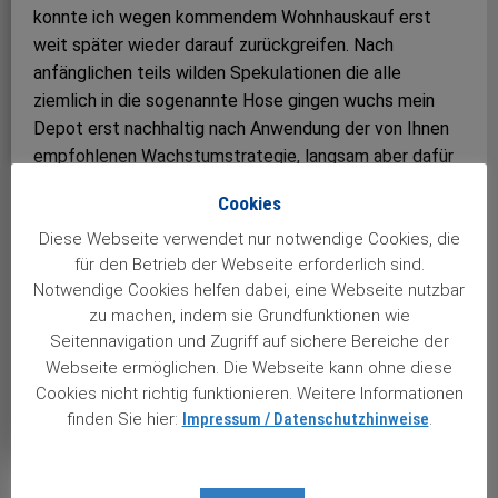
konnte ich wegen kommendem Wohnhauskauf erst
weit später wieder darauf zurückgreifen. Nach
anfänglichen teils wilden Spekulationen die alle
ziemlich in die sogenannte Hose gingen wuchs mein
Depot erst nachhaltig nach Anwendung der von Ihnen
empfohlenen Wachstumstrategie, langsam aber dafür
stetig. Langfristig gesehen die langweiligste, aber
Cookies
dafür umso effektivste Methode. Ich denke das ich
Ihren Stuttgarter Aktienbrief noch sehr lange beziehen
Diese Webseite verwendet nur notwendige Cookies, die
für den Betrieb der Webseite erforderlich sind.
werde. Nicht geschumpfen ist nach schwäbischer Art
Notwendige Cookies helfen dabei, eine Webseite nutzbar
mehr als genug gelobt. Viele Grüße aus dem schönen
zu machen, indem sie Grundfunktionen wie
Rottal im Schwäbisch-Fränkischen Waldgebiet,
Seitennavigation und Zugriff auf sichere Bereiche der
Oberrot lässt Grüßen, Klaus Setzer
Webseite ermöglichen. Die Webseite kann ohne diese
Cookies nicht richtig funktionieren. Weitere Informationen
Views: 2
finden Sie hier:
Impressum / Datenschutzhinweise
.