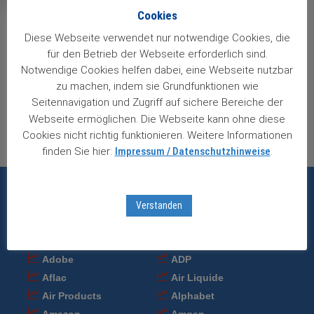
Cookies
Post
Diese Webseite verwendet nur notwendige Cookies, die
für den Betrieb der Webseite erforderlich sind.
navigation
Nächster Beitrag
Notwendige Cookies helfen dabei, eine Webseite nutzbar
Church & Dwight: Rückschlag aufgeholt
zu machen, indem sie Grundfunktionen wie
Seitennavigation und Zugriff auf sichere Bereiche der
Vorheriger Beitrag
Webseite ermöglichen. Die Webseite kann ohne diese
Gilead verstärkt Krebssparte
Cookies nicht richtig funktionieren. Weitere Informationen
finden Sie hier:
Impressum / Datenschutzhinweise
.
Die neuesten Einschätzungen zu unseren 85
Verstanden
Wachstumsaktien:
Adobe
ADP
Aflac
Air Liquide
Air Products
Alphabet