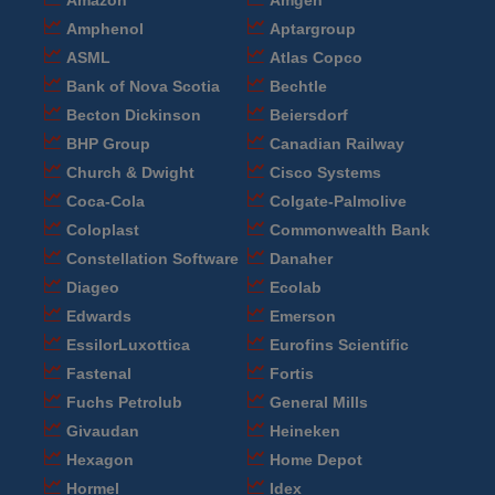
Amazon
Amgen
Amphenol
Aptargroup
ASML
Atlas Copco
Bank of Nova Scotia
Bechtle
Becton Dickinson
Beiersdorf
BHP Group
Canadian Railway
Church & Dwight
Cisco Systems
Coca-Cola
Colgate-Palmolive
Coloplast
Commonwealth Bank
Constellation Software
Danaher
Diageo
Ecolab
Edwards
Emerson
EssilorLuxottica
Eurofins Scientific
Fastenal
Fortis
Fuchs Petrolub
General Mills
Givaudan
Heineken
Hexagon
Home Depot
Hormel
Idex