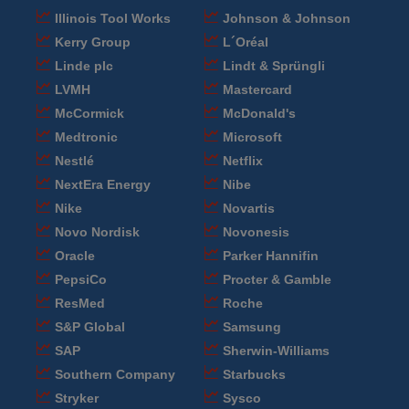
Illinois Tool Works
Johnson & Johnson
Kerry Group
L´Oréal
Linde plc
Lindt & Sprüngli
LVMH
Mastercard
McCormick
McDonald's
Medtronic
Microsoft
Nestlé
Netflix
NextEra Energy
Nibe
Nike
Novartis
Novo Nordisk
Novonesis
Oracle
Parker Hannifin
PepsiCo
Procter & Gamble
ResMed
Roche
S&P Global
Samsung
SAP
Sherwin-Williams
Southern Company
Starbucks
Stryker
Sysco