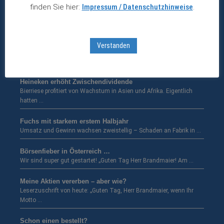
– wie passt das zusammen?
finden Sie hier:
Impressum / Datenschutzhinweise
.
Während immer neue Stellenstreichungen bei deutschen
Unternehmen publik werden, hat …
ITW glänzt mit stabilem Wachstum
Verstanden
Gewinn legt langfristig um durchschnittlich sieben Prozent zu. Der
amerikanische …
Heineken erhöht Zwischendividende
Bierriese profitiert von Wachstum in Asien und Afrika. Eigentlich
hatten …
Fuchs mit starkem erstem Halbjahr
Umsatz und Gewinn wachsen zweistellig – Schaden an Fabrik in …
Börsenfieber in Österreich …
Wir sind super gut gestartet! „Guten Tag Herr Brandmaier! Am …
Meine Aktien vererben – aber wie?
Leserzuschrift von heute: „Guten Tag, Herr Brandmaier, wenn Ihr
Motto …
Schon einen bestellt?