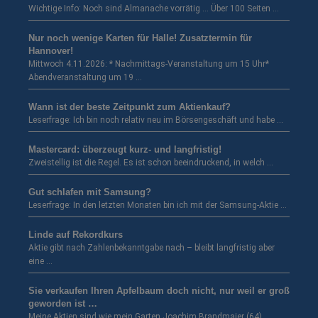
Wichtige Info: Noch sind Almanache vorrätig … Über 100 Seiten …
Nur noch wenige Karten für Halle! Zusatztermin für
Hannover!
Mittwoch 4.11.2026: * Nachmittags-Veranstaltung um 15 Uhr*
Abendveranstaltung um 19 …
Wann ist der beste Zeitpunkt zum Aktienkauf?
Leserfrage: Ich bin noch relativ neu im Börsengeschäft und habe …
Mastercard: überzeugt kurz- und langfristig!
Zweistellig ist die Regel. Es ist schon beeindruckend, in welch …
Gut schlafen mit Samsung?
Leserfrage: In den letzten Monaten bin ich mit der Samsung-Aktie …
Linde auf Rekordkurs
Aktie gibt nach Zahlenbekanntgabe nach – bleibt langfristig aber
eine …
Sie verkaufen Ihren Apfelbaum doch nicht, nur weil er groß
geworden ist …
Meine Aktien sind wie mein Garten Joachim Brandmaier (64),