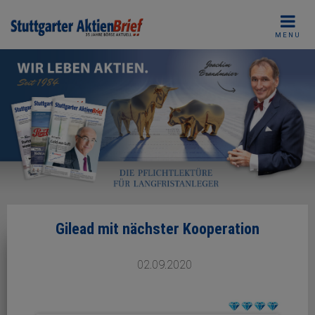
Skip
to
MENU
content
Gilead mit nächster Kooperation
02.09.2020