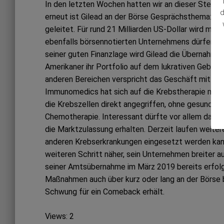
In den letzten Wochen hatten wir an dieser Stelle 
d
erneut ist Gilead an der Börse Gesprächsthema: D
geleitet. Für rund 21 Milliarden US-Dollar wird 
ebenfalls börsennotierten Unternehmens dürfen si
seiner guten Finanzlage wird Gilead die Übernahme
Amerikaner ihr Portfolio auf dem lukrativen Gebi
anderen Bereichen verspricht das Geschäft mit Kre
Immunomedics hat sich auf die Krebstherapie mit A
die Krebszellen direkt angegriffen, ohne gesunde Ze
Chemotherapie. Interessant dürfte vor allem das Br
die Marktzulassung erhalten. Derzeit laufen weitere
anderen Krebserkrankungen eingesetzt werden kann
weiteren Schritt näher, sein Unternehmen breiter a
seiner Amtsübernahme im März 2019 bereits erfolgr
Maßnahmen auch über kurz oder lang an der Börse
Schwung für ein Comeback erhält.
Views: 2