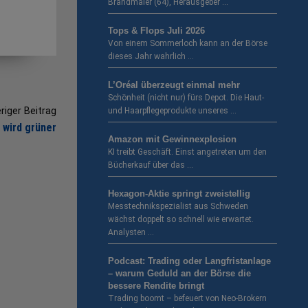
Brandmaier (64), Herausgeber …
Tops & Flops Juli 2026
Von einem Sommerloch kann an der Börse
dieses Jahr wahrlich …
L’Oréal überzeugt einmal mehr
Schönheit (nicht nur) fürs Depot. Die Haut-
riger Beitrag
und Haarpflegeprodukte unseres …
 wird grüner
Amazon mit Gewinnexplosion
KI treibt Geschäft. Einst angetreten um den
Bücherkauf über das …
Hexagon-Aktie springt zweistellig
Messtechnikspezialist aus Schweden
wächst doppelt so schnell wie erwartet.
Analysten …
Podcast: Trading oder Langfristanlage
– warum Geduld an der Börse die
bessere Rendite bringt
Trading boomt – befeuert von Neo-Brokern