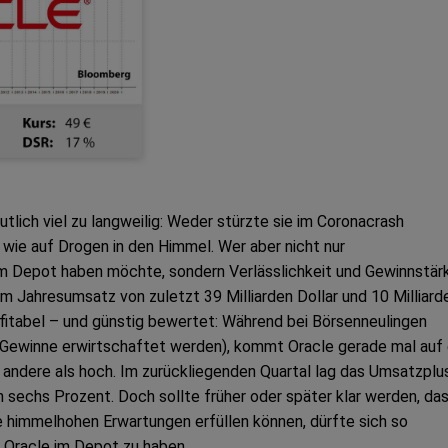
tlich viel zu langweilig: Weder stürzte sie im Coronacrash
 wie auf Drogen in den Himmel. Wer aber nicht nur
im Depot haben möchte, sondern Verlässlichkeit und Gewinnstär
nem Jahresumsatz von zuletzt 39 Milliarden Dollar und 10 Milliard
fitabel – und günstig bewertet: Während bei Börsenneulingen
t Gewinne erwirtschaftet werden), kommt Oracle gerade mal auf 
s andere als hoch. Im zurückliegenden Quartal lag das Umsatzplu
 sechs Prozent. Doch sollte früher oder später klar werden, da
e himmelhohen Erwartungen erfüllen können, dürfte sich so
e Oracle im Depot zu haben.