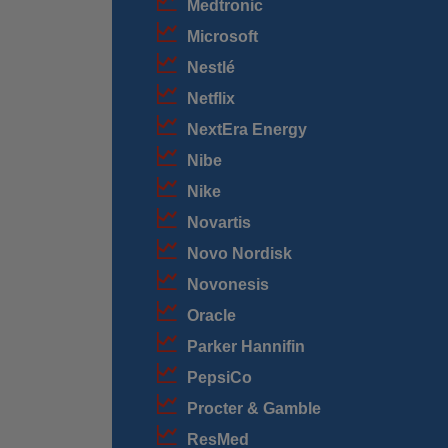
Medtronic
Microsoft
Nestlé
Netflix
NextEra Energy
Nibe
Nike
Novartis
Novo Nordisk
Novonesis
Oracle
Parker Hannifin
PepsiCo
Procter & Gamble
ResMed