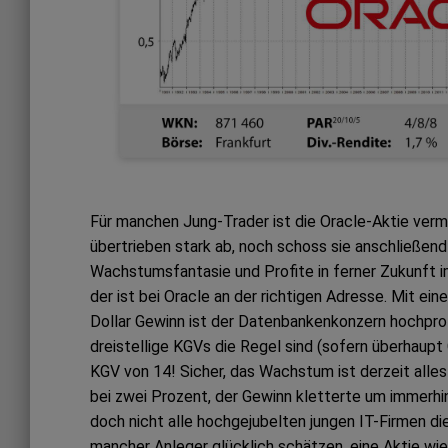
Für manchen Jung-Trader ist die Oracle-Aktie vermu
übertrieben stark ab, noch schoss sie anschließend
Wachstumsfantasie und Profite in ferner Zukunft 
der ist bei Oracle an der richtigen Adresse. Mit ei
Dollar Gewinn ist der Datenbankenkonzern hochpro
dreistellige KGVs die Regel sind (sofern überhaup
KGV von 14! Sicher, das Wachstum ist derzeit alle
bei zwei Prozent, der Gewinn kletterte um immerhin
doch nicht alle hochgejubelten jungen IT-Firmen di
mancher Anleger glücklich schätzen, eine Aktie wi