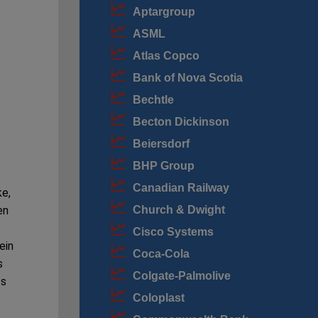
Aptargroup
ASML
Atlas Copco
Bank of Nova Scotia
Bechtle
Becton Dickinson
Beiersdorf
BHP Group
Canadian Railway
ke,
Church & Dwight
en
Cisco Systems
ein
Coca-Cola
s
Colgate-Palmolive
ss
Coloplast