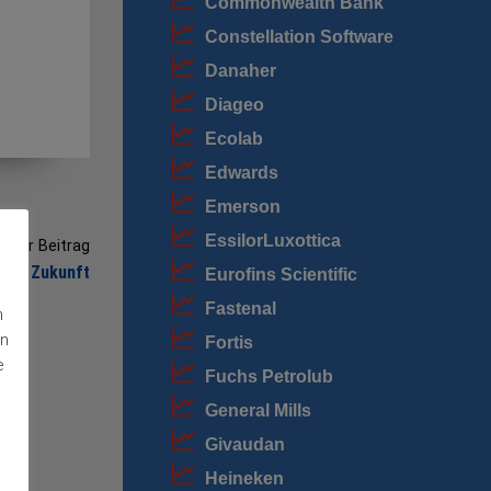
Commonwealth Bank
Constellation Software
Danaher
Diageo
Ecolab
Edwards
Emerson
EssilorLuxottica
riger Beitrag
 mit Zukunft
Eurofins Scientific
Fastenal
n
en
Fortis
e
Fuchs Petrolub
General Mills
Givaudan
Heineken