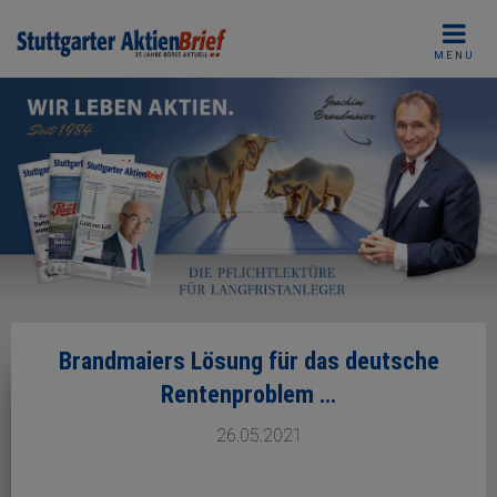
Skip
to
MENU
content
Brandmaiers Lösung für das deutsche
Rentenproblem …
26.05.2021