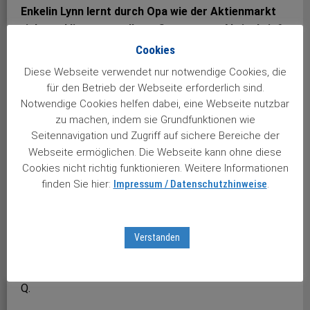
Enkelin Lynn lernt durch Opa wie der Aktienmarkt
tickt und liest gerne Ihren Stuttgarter Aktienbrief
…
Cookies
Liebes Börse-Aktuell-Team, bei der letzten Börsen-
Diese Webseite verwendet nur notwendige Cookies, die
Veranstaltung in Hamburger war meine Enkelin Lynn
für den Betrieb der Webseite erforderlich sind.
jüngste Teilnehmerin mit 14 Jahren. Sie konnte Herrn
Notwendige Cookies helfen dabei, eine Webseite nutzbar
Brandmaier’s Frage nach einer freiwilligen Teilnahme
zu machen, indem sie Grundfunktionen wie
mit ja beantworten. Sie lernt durch Opa wie der
Seitennavigation und Zugriff auf sichere Bereiche der
Aktienmarkt tickt und liest gerne Ihren Stuttgarter
Webseite ermöglichen. Die Webseite kann ohne diese
Aktienbrief. Nicht nur Mathematik ist ihr Hobby
Cookies nicht richtig funktionieren. Weitere Informationen
finden Sie hier:
Impressum / Datenschutzhinweise
.
sondern auch Zeichnen. Bulle und Bär wurden hier
kreativ dargestellt. Da meist die weiblichen Wesen
Diamanten lieben hat Opa ihr ein Depot mit Diamanten
eingerichtet und daran kann man lernen und wachsen.
Verstanden
Zahlreiche Diamanten-Produkte finden sich auch im
häuslichem Rahmen wieder. Gruß aus Hamburg, Detlef
Q.