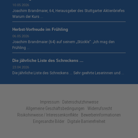
10.05.2026
Joachim Brandmaier, 64, Herausgeber des Stuttgarter Aktienbriefes
Warum der Kurs …
Herbst-Vorfreude im Frühling
06.05.2026
Joachim Brandmaier (64) auf seinem „Stückle“: „Ich mag den
Frühling …
Die jährliche Liste des Schreckens …
23.04.2026
Die jährliche Liste des Schreckens … Sehr geehrte Leserinnen und …
Impressum · Datenschutzhinweise
Allgemeine Geschäftsbedingungen
Widerrufsrecht
Risikohinweise / Interessenkonflikte
Bewerberinformationen
Eingesandte Bilder
Digitale Barrierefreiheit