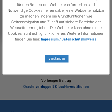
(Sie haben damit die Möglichkeit uns erst einmal zu
für den Betrieb der Webseite erforderlich sind.
testen. In meinem Testangebot ist der ALMANACH 2.0
Notwendige Cookies helfen dabei, eine Webseite nutzbar
für Sie mit enthalten!)
zu machen, indem sie Grundfunktionen wie
Seitennavigation und Zugriff auf sichere Bereiche der
Views: 3
Webseite ermöglichen. Die Webseite kann ohne diese
Cookies nicht richtig funktionieren. Weitere Informationen
finden Sie hier:
Impressum / Datenschutzhinweise
.
Post
Verstanden
navigation
Nächster Beitrag
BASF gibt Wintershall erst 2022 an die Börse
Vorheriger Beitrag
Oracle verdoppelt Cloud-Investitionen