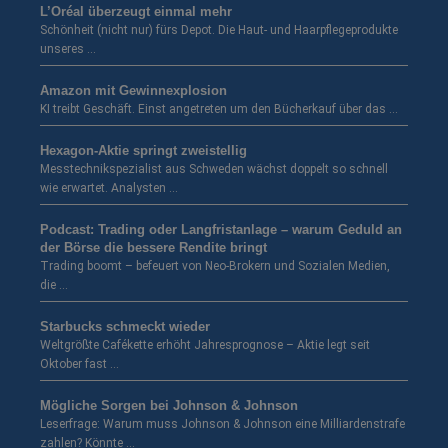
L’Oréal überzeugt einmal mehr
Schönheit (nicht nur) fürs Depot. Die Haut- und Haarpflegeprodukte
unseres …
Amazon mit Gewinnexplosion
KI treibt Geschäft. Einst angetreten um den Bücherkauf über das …
Hexagon-Aktie springt zweistellig
Messtechnikspezialist aus Schweden wächst doppelt so schnell
wie erwartet. Analysten …
Podcast: Trading oder Langfristanlage – warum Geduld an
der Börse die bessere Rendite bringt
Trading boomt – befeuert von Neo-Brokern und Sozialen Medien,
die …
Starbucks schmeckt wieder
Weltgrößte Cafékette erhöht Jahresprognose – Aktie legt seit
Oktober fast …
Mögliche Sorgen bei Johnson & Johnson
Leserfrage: Warum muss Johnson & Johnson eine Milliardenstrafe
zahlen? Könnte …