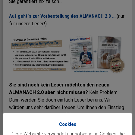
Sie garantiert nix falsch…
Auf geht´s zur Vorbestellung des ALMANACH 2.0 …
(nur
für unsere Leser!)
Sie sind noch kein Leser möchten den neuen
ALMANACH 2.0 aber nicht missen?
Kein Problem.
Dann werden Sie doch einfach Leser bei uns. Wir
würden uns sehr darüber freuen. Um Ihnen den Einstieg
bei uns etwas „schmackhaft“ zu machen, gibt es bis
Ende Juli für „Noch-Nicht-Leser“ des Stuttgarter
Cookies
Aktienbriefes ein nahezu
unwiderstehliches Angebot …
Diese Webseite verwendet nur notwendige Cookies, die