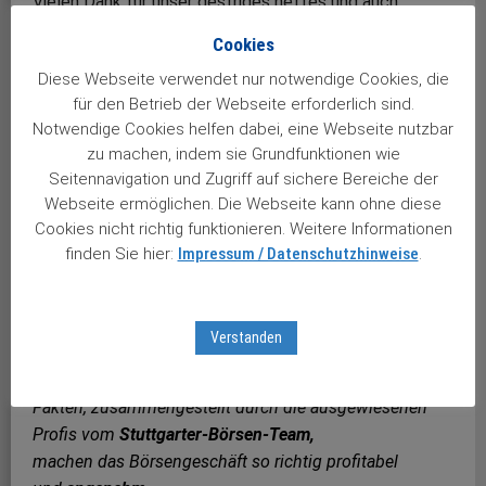
Vielen Dank für unser gestriges nettes und auch
konstruktives Telefonat. Heute ist Ihr angekündigter
Cookies
Almanach 2.0 eingetroffen. Ein wirklich interessantes
Diese Webseite verwendet nur notwendige Cookies, die
Nachschlagewerk. Bei den vielen Wachstumsaktien
für den Betrieb der Webseite erforderlich sind.
sind auch Unternehmen dabei, die meine Neugierde
Notwendige Cookies helfen dabei, eine Webseite nutzbar
geweckt haben und bei evtl. späteren Investitionen
zu machen, indem sie Grundfunktionen wie
Berücksichtigung finden werden. Eine wahrlich
Seitennavigation und Zugriff auf sichere Bereiche der
wertvolle Lektüre. Nochmals herzlichen Dank. Es grüßt
Webseite ermöglichen. Die Webseite kann ohne diese
Sie aus der Eifel, Michael U.
Cookies nicht richtig funktionieren. Weitere Informationen
finden Sie hier:
Impressum / Datenschutzhinweise
.
Und noch ein Gedicht …
Heute erhielt ich von Börse
Aktuell,
Verstanden
den Almanach 2,0, super gut und
sensationell.
Fakten, zusammengestellt durch die ausgewiesenen
Profis vom
Stuttgarter-Börsen-Team,
machen das Börsengeschäft so richtig profitabel