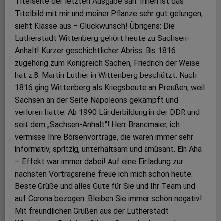
Titelseite der letzten Ausgabe sah. Ihnen ist das
Titelbild mit mir und meiner Pflanze sehr gut gelungen,
sieht Klasse aus – Glückwunsch! Übrigens: Die
Lutherstadt Wittenberg gehört heute zu Sachsen-
Anhalt! Kurzer geschichtlicher Abriss: Bis 1816
zugehörig zum Königreich Sachen, Friedrich der Weise
hat z.B. Martin Luther in Wittenberg beschützt. Nach
1816 ging Wittenberg als Kriegsbeute an Preußen, weil
Sachsen an der Seite Napoleons gekämpft und
verloren hatte. Ab 1990 Länderbildung in der DDR und
seit dem „Sachsen-Anhalt“! Herr Brandmaier, ich
vermisse Ihre Börsenvorträge, die waren immer sehr
informativ, spritzig, unterhaltsam und amüsant. Ein Aha
– Effekt war immer dabei! Auf eine Einladung zur
nächsten Vortragsreihe freue ich mich schon heute.
Beste Grüße und alles Gute für Sie und Ihr Team und
auf Corona bezogen: Bleiben Sie immer schön negativ!
Mit freundlichen Grüßen aus der Lutherstadt