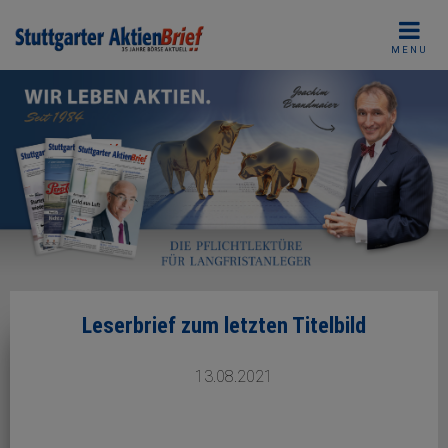
Skip
to
MENU
content
Leserbrief zum letzten Titelbild
13.08.2021