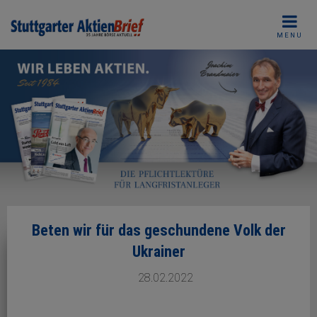
Skip
to
MENU
content
Beten wir für das geschundene Volk der
Ukrainer
28.02.2022