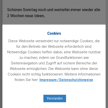
Schönen Sonntag noch und weiterhin immer wieder alle
2 Wochen neue Ideen,
Gruß Heinz W. aus Esslingen.
Cookies
Diese Webseite verwendet nur notwendige Cookies, die
Wie ist Ihre Meinung? Ist diesmal wirklich alles ganz
für den Betrieb der Webseite erforderlich sind.
anders? Schreiben Sie mir bitte
einfach hier
…
Notwendige Cookies helfen dabei, eine Webseite nutzbar
zu machen, indem sie Grundfunktionen wie
Seitennavigation und Zugriff auf sichere Bereiche der
Weitere Leserzuschriften:
Webseite ermöglichen. Die Webseite kann ohne diese
Cookies nicht richtig funktionieren. Weitere Informationen
Meine Aktien vererben – aber wie?
finden Sie hier:
Impressum / Datenschutzhinweise
.
Ein Gruß aus Kanada …
Was ich nicht weiß, macht mich nicht heiß …
Kinder gehen gar nicht?
Verstanden
3 Kilo edelste Schweizer Schokolade
Aktuelle Leserzuschriften …