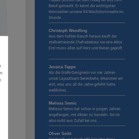
Tobias Schmitt hat sein Hobby bei uns zum
Beruf gemacht. Er kennt die wichtigsten
Kennzahlen unserer 84 Wachstumswerte im
Grunde …
Christoph Wendling
Aus dem hohlen Bauch heraus kauft der
stellvertretende Chefredakteur nie eine Aktie.
Erst muss alles auf Herz und Nieren geprüft
…
n
Jessica Tappe
en
Als die Grafik-Designerin vor vier Jahren
unser Layoutteam bereicherte, erkannten wir
e
erst, was uns all die Jahre gefehlt hatte:
weibliches …
Melissa Semic
Melissa Semic hat schon in jungen Jahren
angefangen, mit Aktien zu handeln. Sie ist
also nicht aus Zufall bei uns …
Oliver Seibt