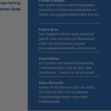
Florian Eckhardt
riger Beitrag
Der Layouter kam von einer Werbeagentur
ndreas Gooß
und lernte zur Freude seiner Familie bei uns
endlich, was geregelte Arbeitszeiten sind. Es
…
Patrick Brun
Sam Hawkens hätte ihn wohl „Greenhorn“
getauft. Doch wie schon Old Shatterhand
sollte man auch unseren jüngsten
Börsenexperten keinesfalls unterschätzen. …
Frank Behlau
Ein Urgestein von unserem Börsenverlag.
Frank Behlau kennt noch die ganz alten
Geschichten … Heute ist er mit all seinem …
Heiko Wennrich
Kommt oft als Erster und geht als Letzter.
Als Prokurist kann sich der geborene
Langfristanleger wegen seiner vielen
Aufgaben leider …