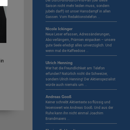
Der Durch-und-durch-VfB-Fan (der diese
Saison nicht mehr leiden muss, sondern
jubeln darf!) ist unser Hansdampf in allen
Gassen. Vom Redaktionstelefon …
Nicole Ickinger
Neue Leser erfassen, Adressänderungen,
Abo verlängern, Prämien einpacken – unsere
gute Seele erledigt alles unverzüglich. Und
wenn mal die Kaffeedose …
in
Ulrich Henning
Wer hat die Freundlichkeit am Telefon
erfunden? Natürlich nicht die Schweizer,
sondern Ulrich Henning! Der Aktien­spezialist
würde auch niemals um …
Andreas Gooß
Keiner schreibt Aktientexte so flüssig und
lesenswert wie Andreas Gooß. Und aus der
Ruhe kann ihn nicht einmal Joachim
Brandmaiers …