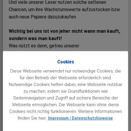
Und viele unserer Leser nutzen solche seltenen
Chancen, um ihre Wachstumswerte aufzustocken bzw.
auch neue Papiere dazuzukaufen.
Wichtig bei uns ist von jeher nicht wann man kauft,
sondern was man kauft!
Was nützt es denn, getreu unserer
Wachstumsstrategie über Jahre hinweg eisern an
Aktien­titeln festzuhalten, wenn es am Schluss die
Cookies
ausgewählten (bei vielen Börsen­anfängern oft
Diese Webseite verwendet nur notwendige Cookies, die
spekulativen) Aktien gar nicht mehr auf dem Kurszettel
für den Betrieb der Webseite erforderlich sind.
gibt? Ganz klar, meine Strategie funktioniert nur mit
Notwendige Cookies helfen dabei, eine Webseite nutzbar
erstklassigen Wachstumsaktien. Von weltweit rund
zu machen, indem sie Grundfunktionen wie
100.000 an der Börse gehandelten Unternehmen
Seitennavigation und Zugriff auf sichere Bereiche der
vedienen aus meiner Sicht derzeit lediglich 84 Papiere
Webseite ermöglichen. Die Webseite kann ohne diese
Cookies nicht richtig funktionieren. Weitere Informationen
mein Prädikat „Wachstumswert“. Alles Aktien, die im
finden Sie hier:
Impressum / Datenschutzhinweise
.
Kursverlauf – kurzfristig oft sehr wohl unter starken
Schwankungen – aber eben langfristig nur eine