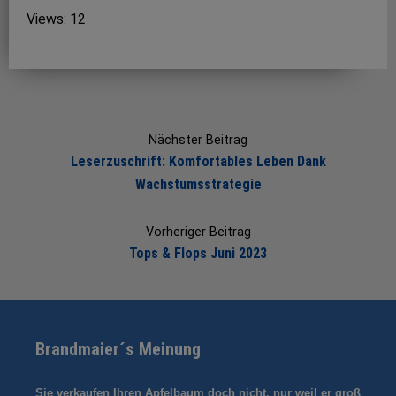
Views: 12
Post
navigation
Nächster Beitrag
Leserzuschrift: Komfortables Leben Dank
Wachstumsstrategie
Vorheriger Beitrag
Tops & Flops Juni 2023
Brandmaier´s Meinung
Sie verkaufen Ihren Apfelbaum doch nicht, nur weil er groß