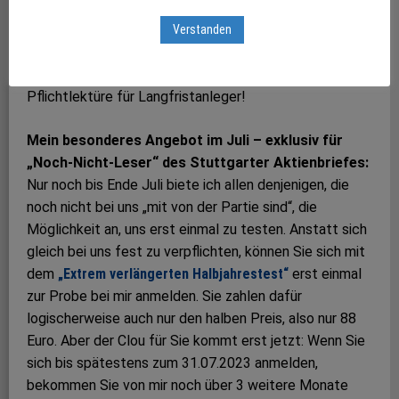
Richtung kennen: nach oben! Nur solche Titel zahlen
und steigern meist auch seit Jahrzehnten Dividenden.
Verstanden
Um welche Titel es sich genau handelt, erfahren
unsere Leser des Stuttgarter Aktienbriefes – die
Pflichtlektüre für Langfristanleger!
Mein besonderes Angebot im Juli – exklusiv für
„Noch-Nicht-Leser“ des Stuttgarter Aktienbriefes:
Nur noch bis Ende Juli biete ich allen denjenigen, die
noch nicht bei uns „mit von der Partie sind“, die
Möglichkeit an, uns erst einmal zu testen. Anstatt sich
gleich bei uns fest zu verpflichten, können Sie sich mit
dem
„Extrem verlängerten Halbjahrestest“
erst einmal
zur Probe bei mir anmelden. Sie zahlen dafür
logischerweise auch nur den halben Preis, also nur 88
Euro. Aber der Clou für Sie kommt erst jetzt: Wenn Sie
sich bis spätestens zum 31.07.2023 anmelden,
bekommen Sie von mir noch über 3 weitere Monate