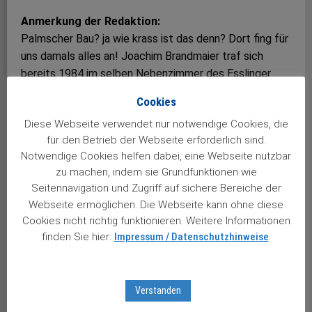
Anmerkung der Redaktion:
Palmscher Bau? ja wie krass ist das denn? Dort fing für
uns damals alles an! Joachim Brandmaier traf sich
bereits 1984 im selben Nebenzimmer des Esslinger
Palmschen Baus mit einer Handvoll Börsianer. Bei
Cookies
einem Gläschen Wein wurde dort schon – vor fast 40
Diese Webseite verwendet nur notwendige Cookies, die
Jahren – leidenschaftlich über Aktien diskutiert –
für den Betrieb der Webseite erforderlich sind.
Joachim Brandmaier war damals noch Student und 21
Notwendige Cookies helfen dabei, eine Webseite nutzbar
Jahre alt …
zu machen, indem sie Grundfunktionen wie
Seitennavigation und Zugriff auf sichere Bereiche der
Der Stuttgarter Aktienbrief “Börse Aktuell” ist aus dem
Webseite ermöglichen. Die Webseite kann ohne diese
Stuttgarter Aktien-Club hervorgegangen, der 1984 in
Cookies nicht richtig funktionieren. Weitere Informationen
Esslingen bei Stuttgart gegründet wurde, mehr lesen ….
finden Sie hier:
Impressum / Datenschutzhinweise
.
Verstanden