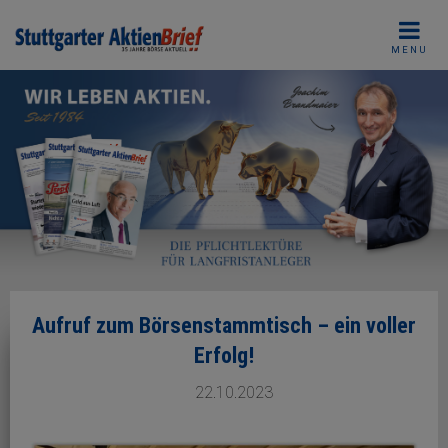
Skip
to
MENU
content
Aufruf zum Börsenstammtisch – ein voller
Erfolg!
22.10.2023