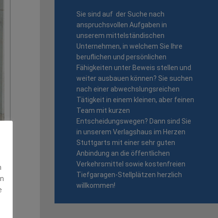
Sie sind auf der Suche nach
anspruchsvollen Aufgaben in
unserem mittelständischen
Unternehmen, in welchem Sie Ihre
beruflichen und persönlichen
Fähigkeiten unter Beweis stellen und
weiter ausbauen können? Sie suchen
nach einer abwechslungsreichen
Tätigkeit in einem kleinen, aber feinen
Team mit kurzen
Entscheidungswegen? Dann sind Sie
in unserem Verlagshaus im Herzen
Stuttgarts mit einer sehr guten
Anbindung an die öffentlichen
Verkehrsmittel sowie kostenfreien
n
Tiefgaragen-Stellplätzen herzlich
en
willkommen!
e