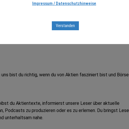
Impressum / Datenschutzhinweise
.
kteur (m/w/d) für Börsenthemen
gesucht!
Verstanden
ns bist du richtig, wenn du von Aktien fasziniert bist und Börse
bst du Aktientexte, informierst unsere Leser über aktuelle
n, Podcasts zu produzieren oder es zu erlernen. Du bringst Lese
nd unterhaltsam nahe.