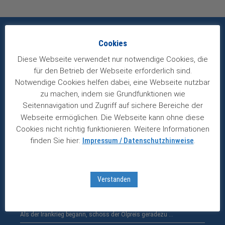
Cookies
Aktuelle Podcasts: Jeden Freitag ein neuer
Vortrag!
Diese Webseite verwendet nur notwendige Cookies, die
für den Betrieb der Webseite erforderlich sind.
Notwendige Cookies helfen dabei, eine Webseite nutzbar
Podcast: Schwache Wirtschaft und Börsen auf Allzeithoch
– wie passt das zusammen?
zu machen, indem sie Grundfunktionen wie
07.08.2026
Seitennavigation und Zugriff auf sichere Bereiche der
Während immer neue Stellenstreichungen bei deutschen
Webseite ermöglichen. Die Webseite kann ohne diese
Unternehmen publik …
Cookies nicht richtig funktionieren. Weitere Informationen
finden Sie hier:
Impressum / Datenschutzhinweise
.
Podcast: Trading oder Langfristanlage – warum Geduld an
der Börse die bessere Rendite bringt
31.07.2026
Trading boomt – befeuert von Neo-Brokern und Sozialen …
Verstanden
Ölaktien im Fokus
24.07.2026
Als der Irankrieg begann, schoss der Ölpreis geradezu …