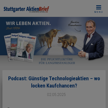
Skip
to
MENU
content
Podcast: Günstige Technologieaktien – wo
locken Kaufchancen?
02.05.2025