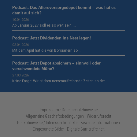
Podcast: Das Altersvorsorgedepot kommt – was hat es
damit auf sich?
10.04.2026
Ab Januar 2027 soll es so weit sein: …
Podcast: Jetzt Dividenden ins Nest legen!
02.04.2026
Mit dem April hat die von Börsianern so …
Podcast: Jetzt Depot absichern – sinnvoll oder
verschwendete Mühe?
27.03.2026
Keine Frage: Wir erleben nervenaufreibende Zeiten an der …
Impressum · Datenschutzhinweise
Allgemeine Geschäftsbedingungen
Widerrufsrecht
Risikohinweise / Interessenkonflikte
Bewerberinformationen
Eingesandte Bilder
Digitale Barrierefreiheit