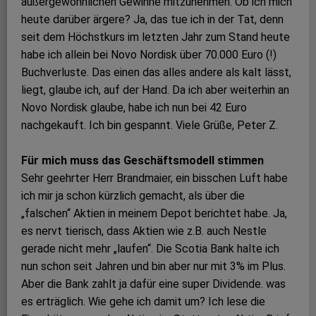
außergewöhnlichen Gewinne mitzunehmen. Ob ich mich
heute darüber ärgere? Ja, das tue ich in der Tat, denn
seit dem Höchstkurs im letzten Jahr zum Stand heute
habe ich allein bei Novo Nordisk über 70.000 Euro (!)
Buchverluste. Das einen das alles andere als kalt lässt,
liegt, glaube ich, auf der Hand. Da ich aber weiterhin an
Novo Nordisk glaube, habe ich nun bei 42 Euro
nachgekauft. Ich bin gespannt. Viele Grüße, Peter Z.
Für mich muss das Geschäftsmodell stimmen
Sehr geehrter Herr Brandmaier, ein bisschen Luft habe
ich mir ja schon kürzlich gemacht, als über die
„falschen“ Aktien in meinem Depot berichtet habe. Ja,
es nervt tierisch, dass Aktien wie z.B. auch Nestle
gerade nicht mehr „laufen“. Die Scotia Bank halte ich
nun schon seit Jahren und bin aber nur mit 3% im Plus.
Aber die Bank zahlt ja dafür eine super Dividende. was
es erträglich. Wie gehe ich damit um? Ich lese die