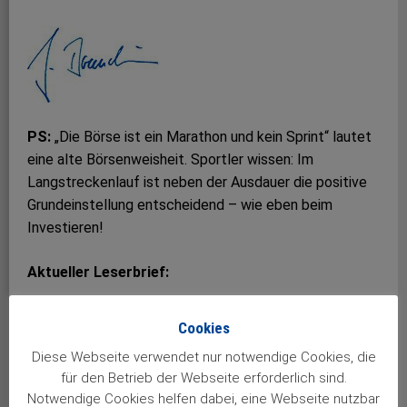
PS:
„Die Börse ist ein Marathon und kein Sprint“ lautet
eine alte Börsenweisheit. Sportler wissen: Im
Langstreckenlauf ist neben der Ausdauer die positive
Grundeinstellung entscheidend – wie eben beim
Investieren!
Aktueller Leserbrief:
Cookies
Diese Webseite verwendet nur notwendige Cookies, die
für den Betrieb der Webseite erforderlich sind.
Notwendige Cookies helfen dabei, eine Webseite nutzbar