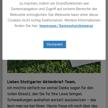
zu machen, indem sie Grundfunktionen wie
Seitennavigation und Zugriff auf sichere Bereiche der
Webseite ermöglichen. Die Webseite kann ohne diese
Cookies nicht richtig funktionieren. Weitere Informationen
finden Sie hier:
Impressum / Datenschutzhinweise
.
Verstanden
Liebes Stuttgarter Aktienbrief-Team,
ich möchte einfach nur einmal Danke sagen für den
tollen Einsatz, den Sie für Ihre Leser bringen.
Schwankungen aushalten anstatt auszunutzen – das
liest man nur bei Ihnen. Heute freue ich mich über das