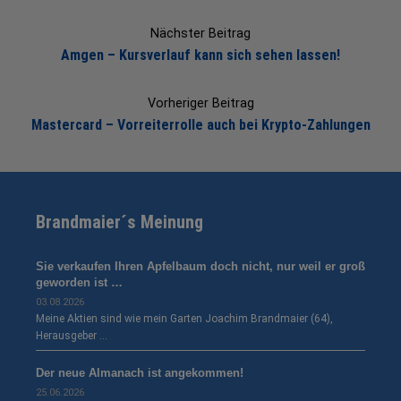
Post
navigation
Nächster Beitrag
Amgen – Kursverlauf kann sich sehen lassen!
Vorheriger Beitrag
Mastercard – Vorreiterrolle auch bei Krypto-Zahlungen
Brandmaier´s Meinung
Sie verkaufen Ihren Apfelbaum doch nicht, nur weil er groß
geworden ist …
03.08.2026
Meine Aktien sind wie mein Garten Joachim Brandmaier (64),
Herausgeber …
Der neue Almanach ist angekommen!
25.06.2026