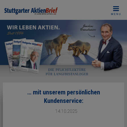
Skip
to
MENU
content
… mit unserem persönlichen
Kundenservice:
14.10.2025