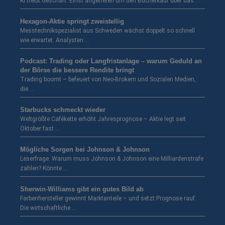
KI treibt Geschäft. Einst angetreten um den Bücherkauf über das …
Hexagon-Aktie springt zweistellig
Messtechnikspezialist aus Schweden wächst doppelt so schnell
wie erwartet. Analysten …
Podcast: Trading oder Langfristanlage – warum Geduld an
der Börse die bessere Rendite bringt
Trading boomt – befeuert von Neo-Brokern und Sozialen Medien,
die …
Starbucks schmeckt wieder
Weltgrößte Cafékette erhöht Jahresprognose – Aktie legt seit
Oktober fast …
Mögliche Sorgen bei Johnson & Johnson
Leserfrage: Warum muss Johnson & Johnson eine Milliardenstrafe
zahlen? Könnte …
Sherwin-Williams gibt ein gutes Bild ab
Farbenhersteller gewinnt Marktanteile – und setzt Prognose rauf.
Die wirtschaftliche …