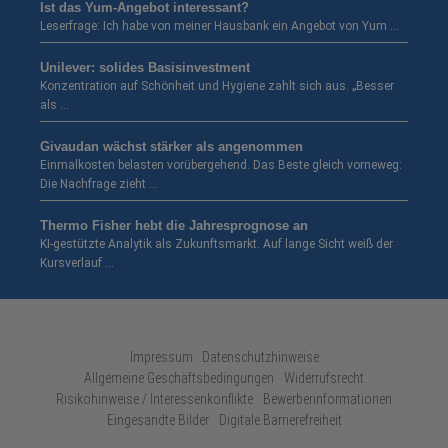
Ist das Yum-Angebot interessant?
Leserfrage: Ich habe von meiner Hausbank ein Angebot von Yum …
Unilever: solides Basisinvestment
Konzentration auf Schönheit und Hygiene zahlt sich aus. „Besser
als …
Givaudan wächst stärker als angenommen
Einmalkosten belasten vorübergehend. Das Beste gleich vorneweg:
Die Nachfrage zieht …
Thermo Fisher hebt die Jahresprognose an
KI-gestützte Analytik als Zukunftsmarkt. Auf lange Sicht weiß der
Kursverlauf …
Impressum · Datenschutzhinweise
Allgemeine Geschäftsbedingungen
Widerrufsrecht
Risikohinweise / Interessenkonflikte
Bewerberinformationen
Eingesandte Bilder
Digitale Barrierefreiheit