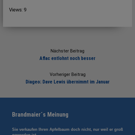
Views: 9
Post
navigation
Nächster Beitrag
Aflac entlohnt noch besser
Vorheriger Beitrag
Diageo: Dave Lewis übernimmt im Januar
Brandmaier´s Meinung
Sie verkaufen Ihren Apfelbaum doch nicht, nur weil er groß
geworden ist …