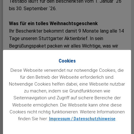
Testabo läuft für den Beschenkten vom 1. Januar ´26
bis 30. September ´26.
Was für ein tolles Weihnachtsgeschenk
Ihr Beschenkter bekommt damit 9 Monate lang alle 14
Tage unseren Stuttgarter Aktienbrief. In sein
Begrüßungspaket packen wir alles Wichtige, was wir
haben, rein. Auf jeden Fall auch unser großes “40-Jahre-
Cookies
Jubiläumsbuch”. Obendrauf noch eine schicke Urkunde,
damit der Beschenkte auch weiß, wem er dieses tolle
Diese Webseite verwendet nur notwendige Cookies, die
Geschenk zu verdanken hat.
für den Betrieb der Webseite erforderlich sind.
Notwendige Cookies helfen dabei, eine Webseite nutzbar
Sie brauchen dazu nichts anderes zu tun,
als hier
zu machen, indem sie Grundfunktionen wie
anzuklicken
, den Rest erledigen wir …
Seitennavigation und Zugriff auf sichere Bereiche der
Webseite ermöglichen. Die Webseite kann ohne diese
Cookies nicht richtig funktionieren. Weitere Informationen
Aktuelle Leserzuschriften:
finden Sie hier:
Impressum / Datenschutzhinweise
.