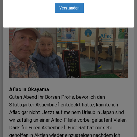
Verstanden
Aflac in Okayama
Guten Abend Ihr Börsen Profis, bevor ich den
Stuttgarter Aktienbrief entdeckt hatte, kannte ich
Aflac gar nicht. Jetzt auf meinem Urlaub in Japan sind
wir zufällig an einer Aflac-Filiale vorbei gelaufen! Vielen
Dank für Euren Aktienbrief. Euer Rat hat mir sehr
geholfen in Aktien wieder einzusteigen nachdem ich