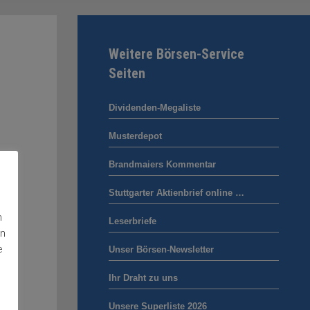
Weitere Börsen-Service
Seiten
Dividenden-Megaliste
Musterdepot
Brandmaiers Kommentar
Stuttgarter Aktienbrief online …
n
Leserbriefe
en
e
Unser Börsen-Newsletter
Ihr Draht zu uns
Unsere Superliste 2026