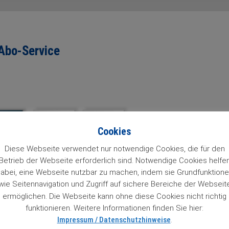
Abo-Service
Cookies
Diese Webseite verwendet nur notwendige Cookies, die für den
Betrieb der Webseite erforderlich sind. Notwendige Cookies helfe
abei, eine Webseite nutzbar zu machen, indem sie Grundfunktion
wie Seitennavigation und Zugriff auf sichere Bereiche der Webseit
ermöglichen. Die Webseite kann ohne diese Cookies nicht richtig
funktionieren. Weitere Informationen finden Sie hier:
Impressum / Datenschutzhinweise
.