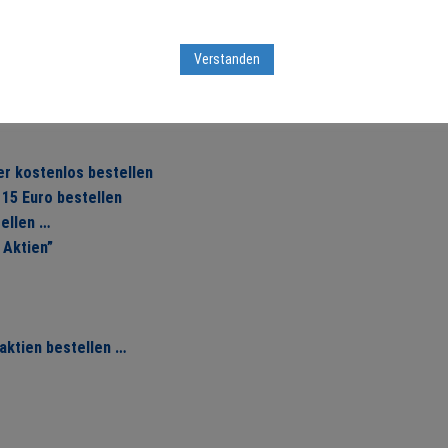
Verstanden
r kostenlos bestellen
15 Euro bestellen
ellen …
 Aktien”
aktien bestellen …