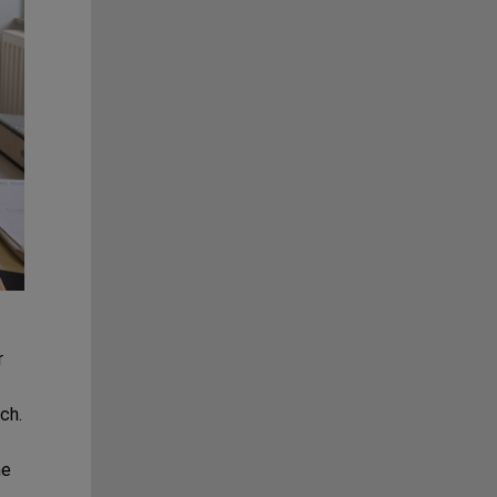
r
ch.
ne