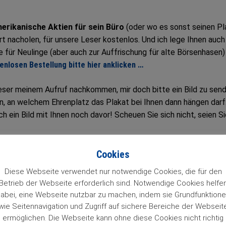
erikanische Aktien für sein Büro
(oder wo es sonst seinen Pl
ert nacholen, für unsere Leser kostenlos. Und ich lege Ihnen auch
 für Neulinge (aber auch zur Auffrischung für alte Börsenhasen)
enlosen Bestellung bitte hier anklicken …
Leser meinem Aufruf nachkommen, mir doch bitte ein Bild zu send
n, an welchem Ehrenplatz das Plakat bei Ihnen dann hängen darf
h ein Bild mit Ihnen noch davor! Scheuen Sie sich nicht, seien S
ufhängeplatz des neuen Wandplakates werden auf dieser Seite
Cookies
chen Sie ein Foto von Ihnen und dem Wandplakat und
senden es bi
Diese Webseite verwendet nur notwendige Cookies, die für den
Betrieb der Webseite erforderlich sind. Notwendige Cookies helfe
abei, eine Webseite nutzbar zu machen, indem sie Grundfunktion
wie Seitennavigation und Zugriff auf sichere Bereiche der Webseit
 Stuttgart
ermöglichen. Die Webseite kann ohne diese Cookies nicht richtig