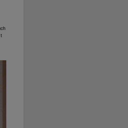
uch
ht