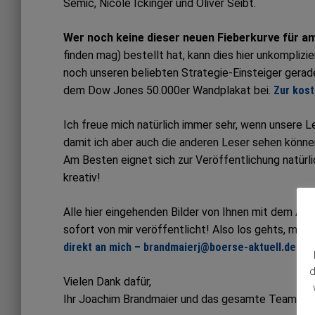
Semic, Nicole Ickinger und Oliver Seibt.
Wer noch keine dieser neuen Fieberkurve für am
finden mag) bestellt hat, kann dies hier unkomplizi
noch unseren beliebten Strategie-Einsteiger gerade
dem Dow Jones 50.000er Wandplakat bei.
Zur kost
Ich freue mich natürlich immer sehr, wenn unsere 
damit ich aber auch die anderen Leser sehen könne
Am Besten eignet sich zur Veröffentlichung natürlic
kreativ!
Alle hier eingehenden Bilder von Ihnen mit dem A
sofort von mir veröffentlicht! Also los gehts, ma
direkt an mich – brandmaierj@boerse-aktuell.de …
d
Vielen Dank dafür,
Ihr Joachim Brandmaier und das gesamte Team aus