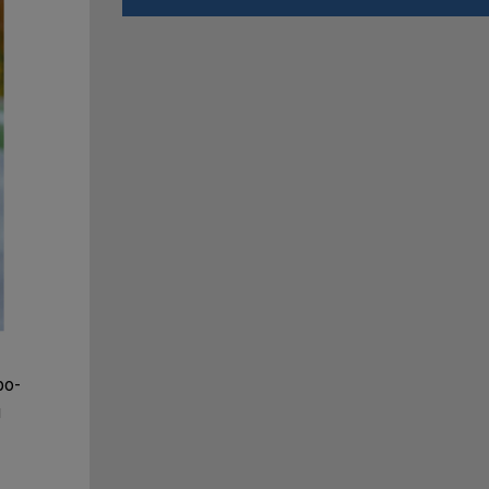
bo-
u