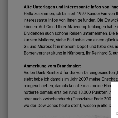
Alte Unterlagen und interessante Infos von Ih
Hallo zusammen, ich bin seit 1997 Kunde/Fan von Ih
interessante Infos von Ihnen gefunden. Die Entwic
können. Auf Grund Ihrer Aktienempfehlungen habe 
Dividenden auch schöne Reisen unternehmen. Die let
kurzem Mallorca, siehe Bild anbei von einem glück
GE und Microsoft in meinem Depot und habe das auc
Börsenveranstaltung in Nürnberg, Ihr Reinhard S. a
Anmerkung vom Brandmaier:
Vielen Dank Reinhard für die von Dir eingesandten
sieht habe ich damals im Jahr 2007 meine Einschä
reingeschrieben, damals konnte man meine Handsch
notierte damals erst bei rund 13.000 Punkten. Au
aber auch zwischendurch (Finanzkrise Ende 2008) zu
wo der Dow Jones heute steht, wissen ja alle Daue
d