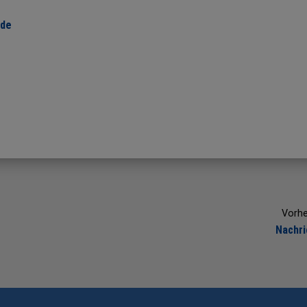
.de
Vorhe
Nachr