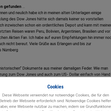
nen gefunden
…
nen und neulich habe ich in meinen alten Unterlagen einige
klung des Dow Jones hätte sich damals keiner so vorstellen
ich inzwischen schon ein ordentliches Depot und kann mit meine
zten Reisen waren Peru, Bolivien, Argentinien, Brasilien und vor
lichen Aktien Fan. Ich habe auf euren Empfehlungen hin immer no
h nicht bereut. Viele Grüße aus Erlangen und bis zur
us Nürnberg
 „historischen“ Dokumente aus meiner damaligen Feder. Wie man
tzung zum Dow Jones und auch zum US- Dollar einfach von Hand
rift noch ganz gut lesen. Immer wieder beeindruckend – der D
Cookies
ch meine damalige Prognose Dow 20.000 wurde erreicht – wenn 
nächst noch deutlich runter auf rund 6.400 Punkte ging. Nun gu
Diese Webseite verwendet nur notwendige Cookies, die für den
ranleger …
Betrieb der Webseite erforderlich sind. Notwendige Cookies helfe
abei, eine Webseite nutzbar zu machen, indem sie Grundfunktion