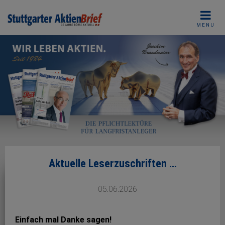
Skip
to
MENU
content
Aktuelle Leserzuschriften …
05.06.2026
Einfach mal Danke sagen!