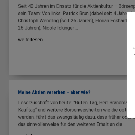
Seit 40 Jahren im Einsatz für die Aktienkultur – Börse
sein Team: Von links: Patrick Brun (dabei seit 4 Jahren)
Christoph Wendling (seit 26 Jahren), Florian Eckhardt (se
26 Jahren), Nicole Ickinger ...
weiterlesen …
d
Meine Aktien vererben – aber wie?
Leserzuschrift von heute: "Guten Tag, Herr Brandmaier,
Kauftag“ und weitere Börsenweisheiten wie die optimal
werden, führt das zwangsläufig dazu, dass früher oder 
das sinnvollerweise für den weiteren Erhalt an die ...