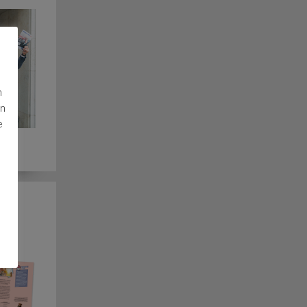
n
en
e