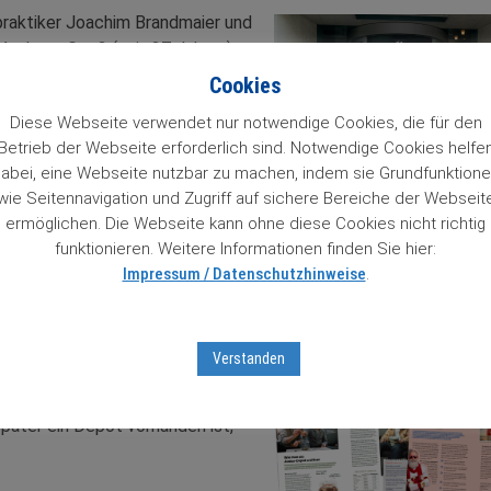
npraktiker Joachim Brandmaier und
, Andreas Gooß (seit 27 Jahren),
it 10 Jahren), Oliver Seibt (seit
Cookies
Diese Webseite verwendet nur notwendige Cookies, die für den
Betrieb der Webseite erforderlich sind. Notwendige Cookies helfe
abei, eine Webseite nutzbar zu machen, indem sie Grundfunktion
wie Seitennavigation und Zugriff auf sichere Bereiche der Webseit
ermöglichen. Die Webseite kann ohne diese Cookies nicht richtig
funktionieren. Weitere Informationen finden Sie hier:
Impressum / Datenschutzhinweise
.
Verstanden
 wenn Ihr Motto „Jeder Tag ist
e Haltedauer „für immer“ befolgt
später ein Depot vorhanden ist,