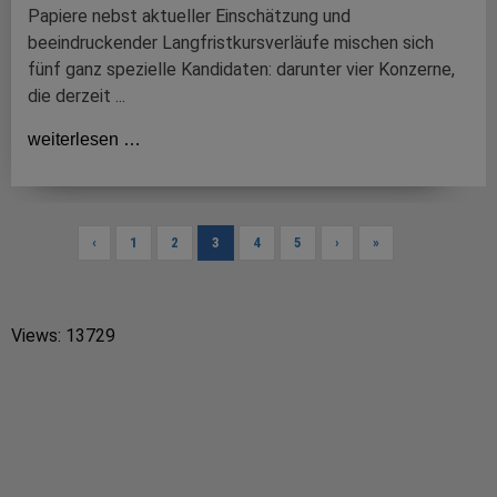
Papiere nebst aktueller Einschätzung und
beeindruckender Langfristkursverläufe mischen sich
fünf ganz spezielle Kandidaten: darunter vier Konzerne,
die derzeit ...
weiterlesen …
‹
1
2
3
4
5
›
»
Views: 13729