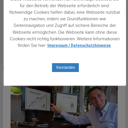
für den Betrieb der Webseite erforderlich sind.
Trotz aller echten und scheinbaren Risiken hat der Dow
Notwendige Cookies helfen dabei, eine Webseite nutzbar
Jones diese Woche den nächsten Rekord markiert.
zu machen, indem sie Grundfunktionen wie
Skeptiker malen nun jedoch den Teufel an die Wand und
Seitennavigation und Zugriff auf sichere Bereiche der
unken, es drohe ein Crash schlimmer als 2000 und in der
Webseite ermöglichen. Die Webseite kann ohne diese
Finanzkrise. Christoph Wendling hat die aktuelle Lage
Cookies nicht richtig funktionieren. Weitere Informationen
analysiert ...
finden Sie hier:
Impressum / Datenschutzhinweise
.
weiterlesen …
Verstanden