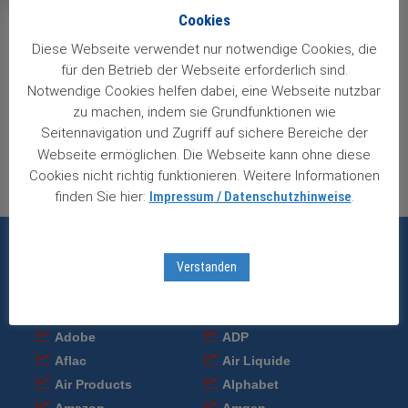
Cookies
Post
Diese Webseite verwendet nur notwendige Cookies, die
für den Betrieb der Webseite erforderlich sind.
navigation
Nächster Beitrag
Notwendige Cookies helfen dabei, eine Webseite nutzbar
Stryker-Aktien
zu machen, indem sie Grundfunktionen wie
Seitennavigation und Zugriff auf sichere Bereiche der
Vorheriger Beitrag
Webseite ermöglichen. Die Webseite kann ohne diese
Mastercard schlägt zu
Cookies nicht richtig funktionieren. Weitere Informationen
finden Sie hier:
Impressum / Datenschutzhinweise
.
Die neuesten Einschätzungen zu unseren 85
Verstanden
Wachstumsaktien:
Adobe
ADP
Aflac
Air Liquide
Air Products
Alphabet