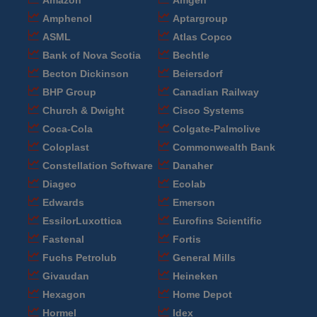
Amazon
Amgen
Amphenol
Aptargroup
ASML
Atlas Copco
Bank of Nova Scotia
Bechtle
Becton Dickinson
Beiersdorf
BHP Group
Canadian Railway
Church & Dwight
Cisco Systems
Coca-Cola
Colgate-Palmolive
Coloplast
Commonwealth Bank
Constellation Software
Danaher
Diageo
Ecolab
Edwards
Emerson
EssilorLuxottica
Eurofins Scientific
Fastenal
Fortis
Fuchs Petrolub
General Mills
Givaudan
Heineken
Hexagon
Home Depot
Hormel
Idex