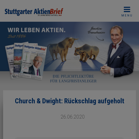
Skip
to
MENU
content
Church & Dwight: Rückschlag aufgeholt
26.06.2020