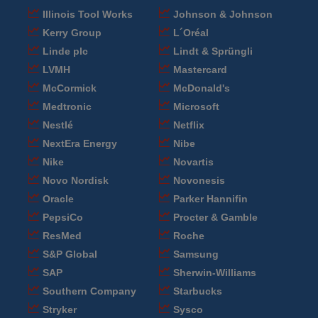
Illinois Tool Works
Johnson & Johnson
Kerry Group
L´Oréal
Linde plc
Lindt & Sprüngli
LVMH
Mastercard
McCormick
McDonald's
Medtronic
Microsoft
Nestlé
Netflix
NextEra Energy
Nibe
Nike
Novartis
Novo Nordisk
Novonesis
Oracle
Parker Hannifin
PepsiCo
Procter & Gamble
ResMed
Roche
S&P Global
Samsung
SAP
Sherwin-Williams
Southern Company
Starbucks
Stryker
Sysco