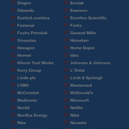
Diageo
Ecolab
Edwards
Emerson
EssilorLuxottica
Eurofins Scientific
Fastenal
Fortis
Fuchs Petrolub
General Mills
Givaudan
Heineken
Hexagon
Home Depot
Hormel
Idex
Illinois Tool Works
Johnson & Johnson
Kerry Group
L´Oréal
Linde plc
Lindt & Sprüngli
LVMH
Mastercard
McCormick
McDonald's
Medtronic
Microsoft
Nestlé
Netflix
NextEra Energy
Nibe
Nike
Novartis