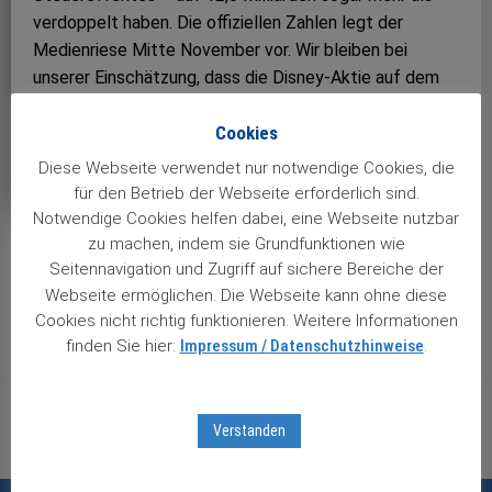
verdoppelt haben. Die offiziellen Zahlen legt der
Medienriese Mitte November vor. Wir bleiben bei
unserer Einschätzung, dass die Disney-Aktie auf dem
aktuellen Niveau noch jede Menge Luft nach oben hat!
Cookies
Views: 6
Diese Webseite verwendet nur notwendige Cookies, die
für den Betrieb der Webseite erforderlich sind.
Notwendige Cookies helfen dabei, eine Webseite nutzbar
zu machen, indem sie Grundfunktionen wie
Seitennavigation und Zugriff auf sichere Bereiche der
Post
Webseite ermöglichen. Die Webseite kann ohne diese
navigation
Nächster Beitrag
Cookies nicht richtig funktionieren. Weitere Informationen
Eurofins weiter auf Wachstumskurs
finden Sie hier:
Impressum / Datenschutzhinweise
.
Vorheriger Beitrag
L’Oréal expandiert weiter
Verstanden