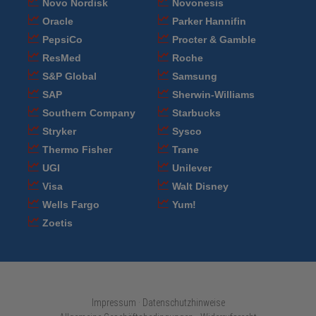
Novo Nordisk
Novonesis
Oracle
Parker Hannifin
PepsiCo
Procter & Gamble
ResMed
Roche
S&P Global
Samsung
SAP
Sherwin-Williams
Southern Company
Starbucks
Stryker
Sysco
Thermo Fisher
Trane
UGI
Unilever
Visa
Walt Disney
Wells Fargo
Yum!
Zoetis
Impressum · Datenschutzhinweise