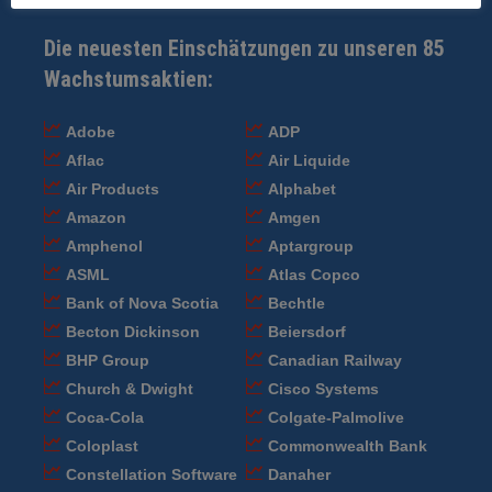
Die neuesten Einschätzungen zu unseren 85
Wachstumsaktien:
Adobe
ADP
Aflac
Air Liquide
Air Products
Alphabet
Amazon
Amgen
Amphenol
Aptargroup
ASML
Atlas Copco
Bank of Nova Scotia
Bechtle
Becton Dickinson
Beiersdorf
BHP Group
Canadian Railway
Church & Dwight
Cisco Systems
Coca-Cola
Colgate-Palmolive
Coloplast
Commonwealth Bank
Constellation Software
Danaher