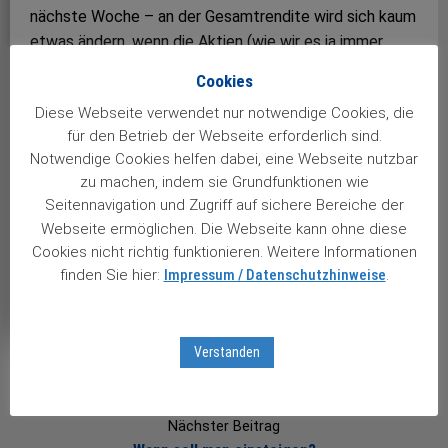
nächste Woche – an der Gesamtrendite wird sich kaum
etwas ändern, wenn die Aktien (wie wir es ja immer
empfehlen) bereits möglichst lange im Depot zu einer
Cookies
ordentlichen Anlagesumme herangereift sind. Deshalb
Diese Webseite verwendet nur notwendige Cookies, die
gilt (in diesem speziellen Fall): Jeder Tag ist
für den Betrieb der Webseite erforderlich sind.
Verkaufstag
Notwendige Cookies helfen dabei, eine Webseite nutzbar
zu machen, indem sie Grundfunktionen wie
Noch kein Leser des Stuttgarter Aktienbriefes?
Seitennavigation und Zugriff auf sichere Bereiche der
Dann testen Sie uns doch erst einmal völlig
Webseite ermöglichen. Die Webseite kann ohne diese
unverbindlich!
Einfach zur Probe mitmachen…
Cookies nicht richtig funktionieren. Weitere Informationen
finden Sie hier:
Impressum / Datenschutzhinweise
.
Views: 32
Verstanden
Post
navigation
Nächster Beitrag