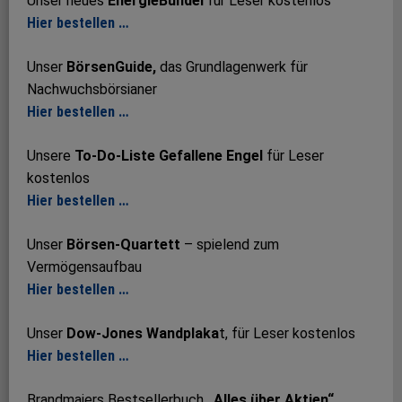
Unser neues
EnergieBündel
für Leser kostenlos
Hier bestellen …
Unser
BörsenGuide,
das Grundlagenwerk für
Nachwuchsbörsianer
Hier bestellen …
Unsere
To-Do-Liste Gefallene Engel
für Leser
kostenlos
Hier bestellen …
Unser
Börsen-Quartett
– spielend zum
Vermögensaufbau
Hier bestellen …
Unser
Dow-Jones Wandplaka
t, für Leser kostenlos
Hier bestellen …
Brandmaiers Bestsellerbuch
„Alles über Aktien“