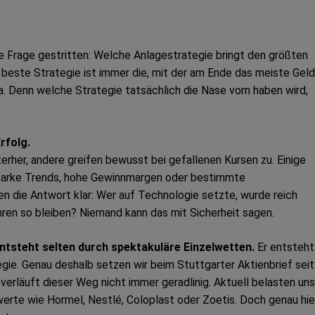
ge Frage gestritten: Welche Anlagestrategie bringt den größten
e beste Strategie ist immer die, mit der am Ende das meiste Geld
a. Denn welche Strategie tatsächlich die Nase vorn haben wird,
rfolg.
rher, andere greifen bewusst bei gefallenen Kursen zu. Einige
tarke Trends, hohe Gewinnmargen oder bestimmte
n die Antwort klar: Wer auf Technologie setzte, wurde reich
ren so bleiben? Niemand kann das mit Sicherheit sagen.
ntsteht selten durch spektakuläre Einzelwetten.
Er entsteht
egie. Genau deshalb setzen wir beim Stuttgarter Aktienbrief seit
erläuft dieser Weg nicht immer geradlinig. Aktuell belasten uns
erte wie Hormel, Nestlé, Coloplast oder Zoetis. Doch genau hie