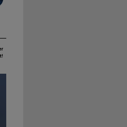
er
t!