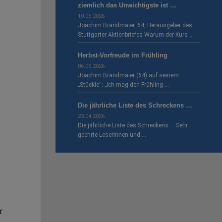
ziemlich das Unwichtigste ist …
10.05.2026
Joachim Brandmaier, 64, Herausgeber des
Stuttgarter Aktienbriefes Warum der Kurs …
Herbst-Vorfreude im Frühling
06.05.2026
Joachim Brandmaier (64) auf seinem
„Stückle“: „Ich mag den Frühling …
Die jährliche Liste des Schreckens …
23.04.2026
Die jährliche Liste des Schreckens … Sehr
geehrte Leserinnen und …
r