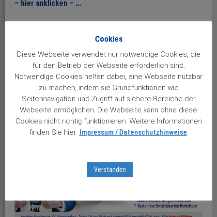
– hier anklicken – …
Wer noch kein Leser des Stuttgarter
Cookies
Aktienbriefes
ist aber den neuen Almanach aller
unserer Wachstumswerte nicht missen will, vielleicht
Diese Webseite verwendet nur notwendige Cookies, die
aber auch einmal eine unserer Börsenveranstaltungen
für den Betrieb der Webseite erforderlich sind.
live erleben will – kein Problem. Einfach einfach einmal
Notwendige Cookies helfen dabei, eine Webseite nutzbar
bei uns zur Probe mitmachen.
Warum sich mitmachen
zu machen, indem sie Grundfunktionen wie
Seitennavigation und Zugriff auf sichere Bereiche der
lohnt – Ihre Vorteile – dazu hier anklicken …
Webseite ermöglichen. Die Webseite kann ohne diese
Cookies nicht richtig funktionieren. Weitere Informationen
finden Sie hier:
Impressum / Datenschutzhinweise
.
Verstanden