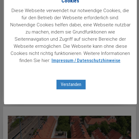
Cookies
Diese Webseite verwendet nur notwendige Cookies, die
für den Betrieb der Webseite erforderlich sind.
Schon einen bestellt?
Notwendige Cookies helfen dabei, eine Webseite nutzbar
Wichtige Info: Noch sind Almanache vorrätig ... Über 100
zu machen, indem sie Grundfunktionen wie
Seiten - der Almanach aller Wachstumswerte des
Seitennavigation und Zugriff auf sichere Bereiche der
Webseite ermöglichen. Die Webseite kann ohne diese
Stuttgarter Aktienbriefs. Insgesamt 85 Papiere nebst
Cookies nicht richtig funktionieren. Weitere Informationen
aktueller Einschätzung und beeindruckender
finden Sie hier:
Impressum / Datenschutzhinweise
.
Langfristkursverläufe.Hier bestellen ...Viele Leser halten
das neue Werk bereits schon in Ihren Händen. So auch
unser langjähriger Leser Adi Sommer mit ...
Verstanden
weiterlesen …