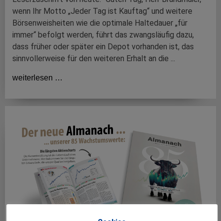
wenn Ihr Motto „Jeder Tag ist Kauftag“ und weitere
Börsenweisheiten wie die optimale Haltedauer „für
immer“ befolgt werden, führt das zwangsläufig dazu,
dass früher oder später ein Depot vorhanden ist, das
sinnvollerweise für den weiteren Erhalt an die ...
weiterlesen …