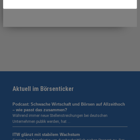
Views: 181
Aktuell im Börsenticker
Podcast: Schwache Wirtschaft und Börsen auf Allzeithoch
– wie passt das zusammen?
Während immer neue Stellenstreichungen bei deutschen
Unternehmen publik werden, hat …
ITW glänzt mit stabilem Wachstum