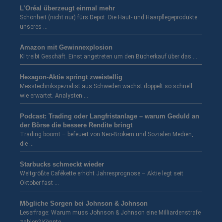
L’Oréal überzeugt einmal mehr
Schönheit (nicht nur) fürs Depot. Die Haut- und Haarpflegeprodukte
unseres …
Amazon mit Gewinnexplosion
KI treibt Geschäft. Einst angetreten um den Bücherkauf über das …
Hexagon-Aktie springt zweistellig
Messtechnikspezialist aus Schweden wächst doppelt so schnell
wie erwartet. Analysten …
Podcast: Trading oder Langfristanlage – warum Geduld an
der Börse die bessere Rendite bringt
Trading boomt – befeuert von Neo-Brokern und Sozialen Medien,
die …
Starbucks schmeckt wieder
Weltgrößte Cafékette erhöht Jahresprognose – Aktie legt seit
Oktober fast …
Mögliche Sorgen bei Johnson & Johnson
Leserfrage: Warum muss Johnson & Johnson eine Milliardenstrafe