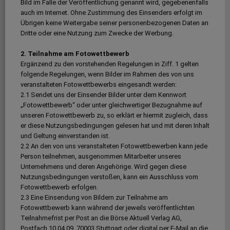
Bild im Falle der Veröffentlichung genannt wird, gegebenenfalls
auch im Internet. Ohne Zustimmung des Einsenders erfolgt im
Übrigen keine Weitergabe seiner personenbezogenen Daten an
Dritte oder eine Nutzung zum Zwecke der Werbung.
2. Teilnahme am Fotowettbewerb
Ergänzend zu den vorstehenden Regelungen in Ziff. 1 gelten
folgende Regelungen, wenn Bilder im Rahmen des von uns
veranstalteten Fotowettbewerbs eingesandt werden:
2.1 Sendet uns der Einsender Bilder unter dem Kennwort
„Fotowettbewerb“ oder unter gleichwertiger Bezugnahme auf
unseren Fotowettbewerb zu, so erklärt er hiermit zugleich, dass
er diese Nutzungsbedingungen gelesen hat und mit deren Inhalt
und Geltung einverstanden ist.
2.2 An den von uns veranstalteten Fotowettbewerben kann jede
Person teilnehmen, ausgenommen Mitarbeiter unseres
Unternehmens und deren Angehörige. Wird gegen diese
Nutzungsbedingungen verstoßen, kann ein Ausschluss vom
Fotowettbewerb erfolgen.
2.3 Eine Einsendung von Bildern zur Teilnahme am
Fotowettbewerb kann während der jeweils veröffentlichten
Teilnahmefrist per Post an die Börse Aktuell Verlag AG,
Postfach 10 04 09, 70003 Stuttgart oder digital per E-Mail an die