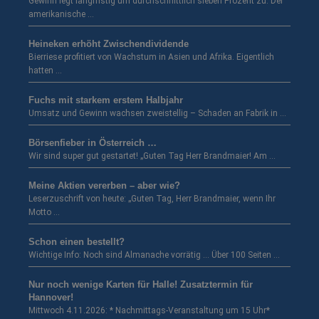
Gewinn legt langfristig um durchschnittlich sieben Prozent zu. Der
amerikanische …
Heineken erhöht Zwischendividende
Bierriese profitiert von Wachstum in Asien und Afrika. Eigentlich
hatten …
Fuchs mit starkem erstem Halbjahr
Umsatz und Gewinn wachsen zweistellig – Schaden an Fabrik in …
Börsenfieber in Österreich …
Wir sind super gut gestartet! „Guten Tag Herr Brandmaier! Am …
Meine Aktien vererben – aber wie?
Leserzuschrift von heute: „Guten Tag, Herr Brandmaier, wenn Ihr
Motto …
Schon einen bestellt?
Wichtige Info: Noch sind Almanache vorrätig … Über 100 Seiten …
Nur noch wenige Karten für Halle! Zusatztermin für
Hannover!
Mittwoch 4.11.2026: * Nachmittags-Veranstaltung um 15 Uhr*