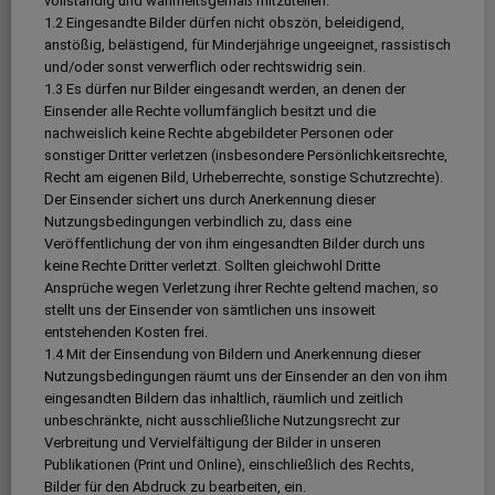
vollständig und wahrheitsgemäß mitzuteilen.
1.2 Eingesandte Bilder dürfen nicht obszön, beleidigend,
anstößig, belästigend, für Minderjährige ungeeignet, rassistisch
und/oder sonst verwerflich oder rechtswidrig sein.
1.3 Es dürfen nur Bilder eingesandt werden, an denen der
Einsender alle Rechte vollumfänglich besitzt und die
nachweislich keine Rechte abgebildeter Personen oder
sonstiger Dritter verletzen (insbesondere Persönlichkeitsrechte,
Recht am eigenen Bild, Urheberrechte, sonstige Schutzrechte).
Der Einsender sichert uns durch Anerkennung dieser
Nutzungsbedingungen verbindlich zu, dass eine
Veröffentlichung der von ihm eingesandten Bilder durch uns
keine Rechte Dritter verletzt. Sollten gleichwohl Dritte
Ansprüche wegen Verletzung ihrer Rechte geltend machen, so
stellt uns der Einsender von sämtlichen uns insoweit
entstehenden Kosten frei.
1.4 Mit der Einsendung von Bildern und Anerkennung dieser
Nutzungsbedingungen räumt uns der Einsender an den von ihm
eingesandten Bildern das inhaltlich, räumlich und zeitlich
unbeschränkte, nicht ausschließliche Nutzungsrecht zur
Verbreitung und Vervielfältigung der Bilder in unseren
Publikationen (Print und Online), einschließlich des Rechts,
Bilder für den Abdruck zu bearbeiten, ein.