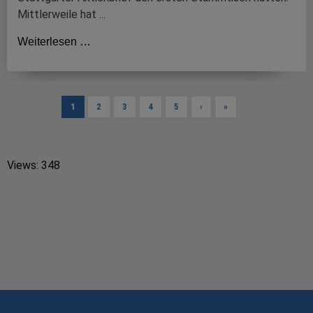
Mittlerweile hat ...
Weiterlesen …
1
2
3
4
5
›
»
Views: 348