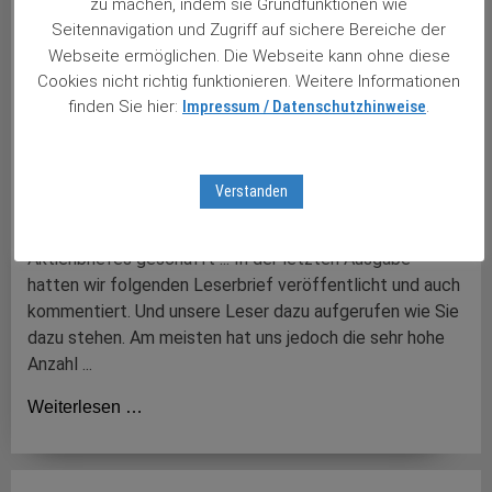
zu machen, indem sie Grundfunktionen wie
Seitennavigation und Zugriff auf sichere Bereiche der
Webseite ermöglichen. Die Webseite kann ohne diese
Cookies nicht richtig funktionieren. Weitere Informationen
finden Sie hier:
Impressum / Datenschutzhinweise
.
11.06.2026
Kinder gehen gar nicht?
Verstanden
Stolze Jungbörsianer: Fred (14) und Fritz (11) hatten es
im Mai 2026 auf die Titelseite des Stuttgarter
Aktienbriefes geschafft ... In der letzten Ausgabe
hatten wir folgenden Leserbrief veröffentlicht und auch
kommentiert. Und unsere Leser dazu aufgerufen wie Sie
dazu stehen. Am meisten hat uns jedoch die sehr hohe
Anzahl ...
Weiterlesen …