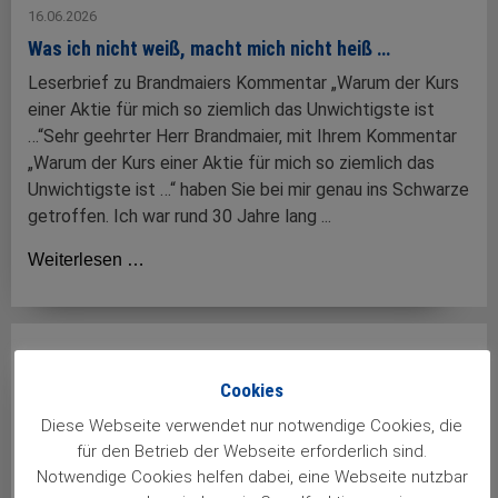
16.06.2026
Was ich nicht weiß, macht mich nicht heiß …
Leserbrief zu Brandmaiers Kommentar „Warum der Kurs
einer Aktie für mich so ziemlich das Unwichtigste ist
…“Sehr geehrter Herr Brandmaier, mit Ihrem Kommentar
„Warum der Kurs einer Aktie für mich so ziemlich das
Unwichtigste ist …“ haben Sie bei mir genau ins Schwarze
getroffen. Ich war rund 30 Jahre lang ...
Weiterlesen …
Cookies
Diese Webseite verwendet nur notwendige Cookies, die
für den Betrieb der Webseite erforderlich sind.
Notwendige Cookies helfen dabei, eine Webseite nutzbar