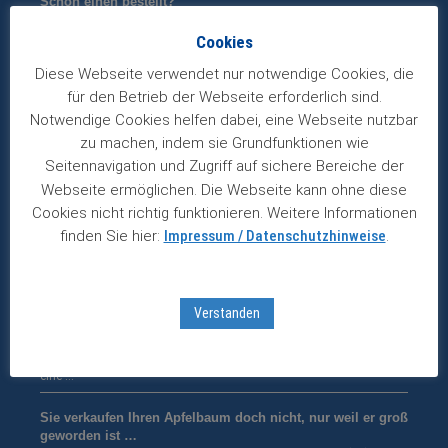
Schon einen bestellt?
Wichtige Info: Noch sind Almanache vorrätig … Über 100 Seiten …
Cookies
Nur noch wenige Karten für Halle! Zusatztermin für
Diese Webseite verwendet nur notwendige Cookies, die
Hannover!
für den Betrieb der Webseite erforderlich sind.
Mittwoch 4.11.2026: * Nachmittags-Veranstaltung um 15 Uhr*
Abendveranstaltung um 19 …
Notwendige Cookies helfen dabei, eine Webseite nutzbar
zu machen, indem sie Grundfunktionen wie
Wann ist der beste Zeitpunkt zum Aktienkauf?
Seitennavigation und Zugriff auf sichere Bereiche der
Leserfrage: Ich bin noch relativ neu im Börsengeschäft und habe …
Webseite ermöglichen. Die Webseite kann ohne diese
Cookies nicht richtig funktionieren. Weitere Informationen
Mastercard: überzeugt kurz- und langfristig!
finden Sie hier:
Impressum / Datenschutzhinweise
.
Zweistellig ist die Regel. Es ist schon beeindruckend, in welch …
Gut schlafen mit Samsung?
Leserfrage: In den letzten Monaten bin ich mit der Samsung-Aktie …
Verstanden
Linde auf Rekordkurs
Aktie gibt nach Zahlenbekanntgabe nach – bleibt langfristig aber
eine …
Sie verkaufen Ihren Apfelbaum doch nicht, nur weil er groß
geworden ist …