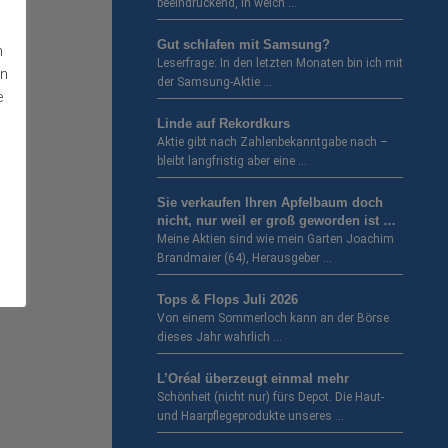
beeindruckend, in welch …
Gut schlafen mit Samsung?
n
Leserfrage: In den letzten Monaten bin ich mit
en
der Samsung-Aktie …
e
Linde auf Rekordkurs
Aktie gibt nach Zahlenbekanntgabe nach –
bleibt langfristig aber eine …
Sie verkaufen Ihren Apfelbaum doch
nicht, nur weil er groß geworden ist …
Meine Aktien sind wie mein Garten Joachim
Brandmaier (64), Herausgeber …
Tops & Flops Juli 2026
Von einem Sommerloch kann an der Börse
dieses Jahr wahrlich …
L’Oréal überzeugt einmal mehr
Schönheit (nicht nur) fürs Depot. Die Haut-
und Haarpflegeprodukte unseres …