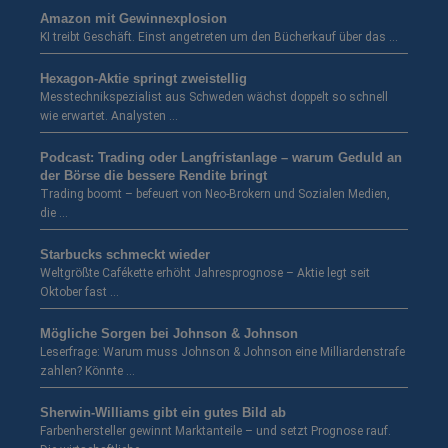
Amazon mit Gewinnexplosion
KI treibt Geschäft. Einst angetreten um den Bücherkauf über das …
Hexagon-Aktie springt zweistellig
Messtechnikspezialist aus Schweden wächst doppelt so schnell
wie erwartet. Analysten …
Podcast: Trading oder Langfristanlage – warum Geduld an
der Börse die bessere Rendite bringt
Trading boomt – befeuert von Neo-Brokern und Sozialen Medien,
die …
Starbucks schmeckt wieder
Weltgrößte Cafékette erhöht Jahresprognose – Aktie legt seit
Oktober fast …
Mögliche Sorgen bei Johnson & Johnson
Leserfrage: Warum muss Johnson & Johnson eine Milliardenstrafe
zahlen? Könnte …
Sherwin-Williams gibt ein gutes Bild ab
Farbenhersteller gewinnt Marktanteile – und setzt Prognose rauf.