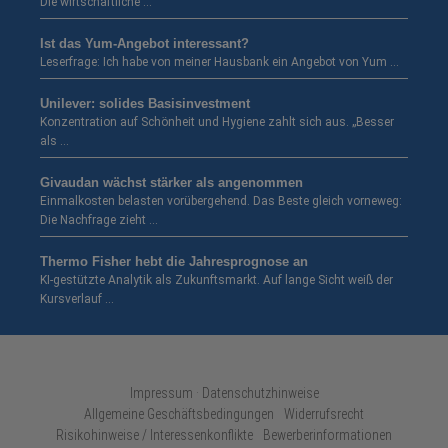
Die wirtschaftliche …
Ist das Yum-Angebot interessant?
Leserfrage: Ich habe von meiner Hausbank ein Angebot von Yum …
Unilever: solides Basisinvestment
Konzentration auf Schönheit und Hygiene zahlt sich aus. „Besser
als …
Givaudan wächst stärker als angenommen
Einmalkosten belasten vorübergehend. Das Beste gleich vorneweg:
Die Nachfrage zieht …
Thermo Fisher hebt die Jahresprognose an
KI-gestützte Analytik als Zukunftsmarkt. Auf lange Sicht weiß der
Kursverlauf …
Impressum · Datenschutzhinweise
Allgemeine Geschäftsbedingungen
Widerrufsrecht
Risikohinweise / Interessenkonflikte
Bewerberinformationen