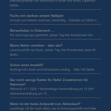
Bierriese profitiert von Wachstum in Asien und Afrika. Eigentlich
hatten …
Fuchs mit starkem erstem Halbjahr
Umsatz und Gewinn wachsen zweistellig – Schaden an Fabrik in …
Börsenfieber in Österreich …
Wir sind super gut gestartet! „Guten Tag Herr Brandmaier! Am …
Meine Aktien vererben – aber wie?
Leserzuschrift von heute: „Guten Tag, Herr Brandmaier, wenn Ihr
Motto …
Schon einen bestellt?
Wichtige Info: Noch sind Almanache vorrätig … Über 100 Seiten …
Nur noch wenige Karten für Halle! Zusatztermin für
Hannover!
Mittwoch 4.11.2026: * Nachmittags-Veranstaltung um 15 Uhr*
Abendveranstaltung um 19 …
Wann ist der beste Zeitpunkt zum Aktienkauf?
Leserfrage: Ich bin noch relativ neu im Börsengeschäft und habe …